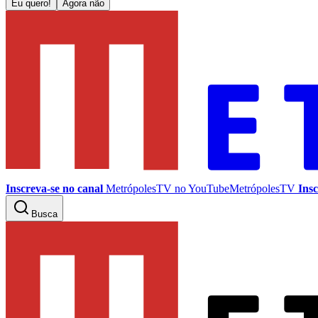
Eu quero!
Agora não
Inscreva-se no canal
MetrópolesTV no
YouTube
MetrópolesTV
Insc
Busca