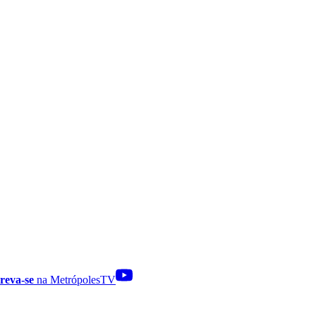
reva-se
na MetrópolesTV