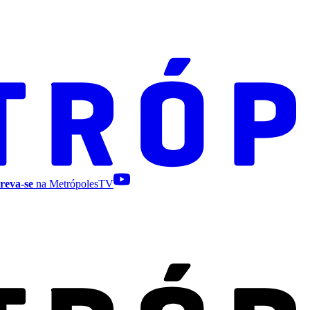
reva-se
na MetrópolesTV