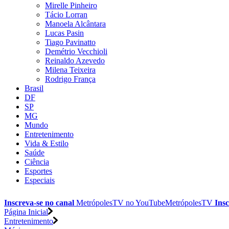
Mirelle Pinheiro
Tácio Lorran
Manoela Alcântara
Lucas Pasin
Tiago Pavinatto
Demétrio Vecchioli
Reinaldo Azevedo
Milena Teixeira
Rodrigo França
Brasil
DF
SP
MG
Mundo
Entretenimento
Vida & Estilo
Saúde
Ciência
Esportes
Especiais
Inscreva-se no canal
MetrópolesTV no
YouTube
MetrópolesTV
Insc
Página Inicial
Entretenimento