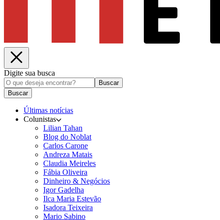
Digite sua busca
Buscar
Buscar
Últimas notícias
Colunistas
Lilian Tahan
Blog do Noblat
Carlos Carone
Andreza Matais
Claudia Meireles
Fábia Oliveira
Dinheiro & Negócios
Igor Gadelha
Ilca Maria Estevão
Isadora Teixeira
Mario Sabino