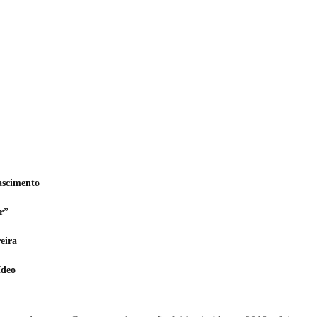
ascimento
r”
eira
ídeo