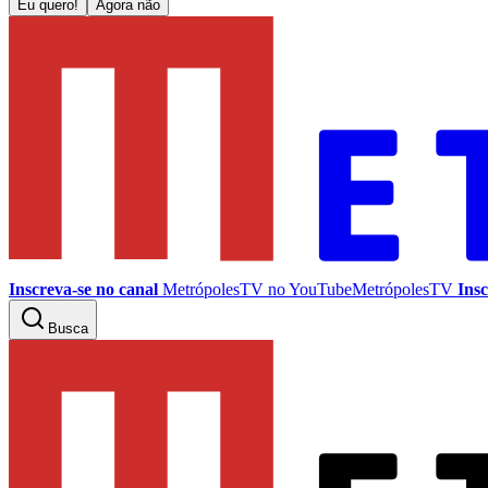
Eu quero!
Agora não
Inscreva-se no canal
MetrópolesTV no
YouTube
MetrópolesTV
Insc
Busca