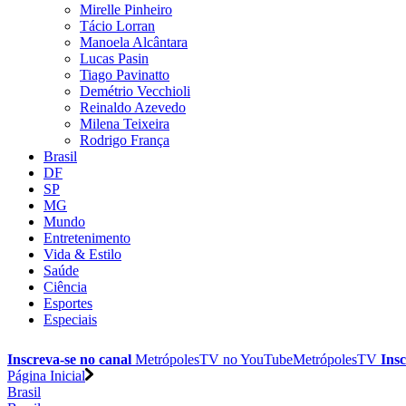
Mirelle Pinheiro
Tácio Lorran
Manoela Alcântara
Lucas Pasin
Tiago Pavinatto
Demétrio Vecchioli
Reinaldo Azevedo
Milena Teixeira
Rodrigo França
Brasil
DF
SP
MG
Mundo
Entretenimento
Vida & Estilo
Saúde
Ciência
Esportes
Especiais
Inscreva-se no canal
MetrópolesTV no
YouTube
MetrópolesTV
Insc
Página Inicial
Brasil