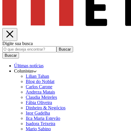
Digite sua busca
Buscar
Buscar
Últimas notícias
Colunistas
Lilian Tahan
Blog do Noblat
Carlos Carone
Andreza Matais
Claudia Meireles
Fábia Oliveira
Dinheiro & Negócios
Igor Gadelha
Ilca Maria Estevão
Isadora Teixeira
Mario Sabino