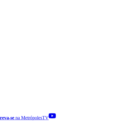
reva-se
na MetrópolesTV