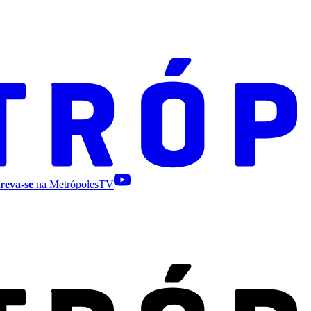
reva-se
na MetrópolesTV