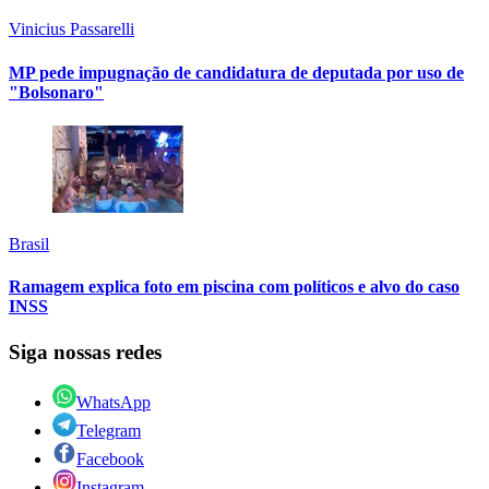
Vinicius Passarelli
MP pede impugnação de candidatura de deputada por uso de
"Bolsonaro"
Brasil
Ramagem explica foto em piscina com políticos e alvo do caso
INSS
Siga nossas redes
WhatsApp
Telegram
Facebook
Instagram