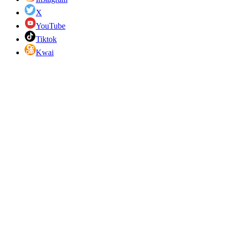
X
YouTube
Tiktok
Kwai