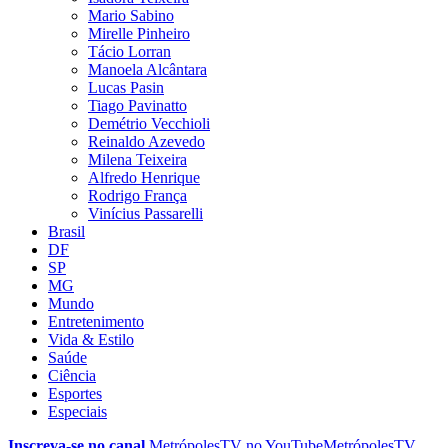
Mario Sabino
Mirelle Pinheiro
Tácio Lorran
Manoela Alcântara
Lucas Pasin
Tiago Pavinatto
Demétrio Vecchioli
Reinaldo Azevedo
Milena Teixeira
Alfredo Henrique
Rodrigo França
Vinícius Passarelli
Brasil
DF
SP
MG
Mundo
Entretenimento
Vida & Estilo
Saúde
Ciência
Esportes
Especiais
Inscreva-se no canal
MetrópolesTV no
YouTube
MetrópolesTV