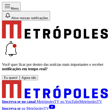
Menu
Ative nossas notificações
Você quer ficar por dentro das notícias mais importantes e receber
notificações em tempo real?
Eu quero!
Agora não
Inscreva-se no canal
MetrópolesTV no
YouTube
MetrópolesTV
Inscreva-se
na MetrópolesTV