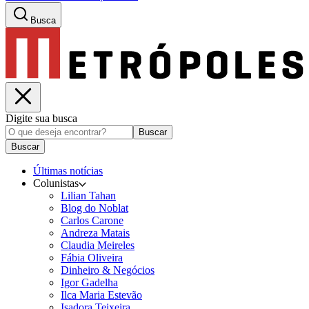
Busca
Digite sua busca
Buscar
Buscar
Últimas notícias
Colunistas
Lilian Tahan
Blog do Noblat
Carlos Carone
Andreza Matais
Claudia Meireles
Fábia Oliveira
Dinheiro & Negócios
Igor Gadelha
Ilca Maria Estevão
Isadora Teixeira