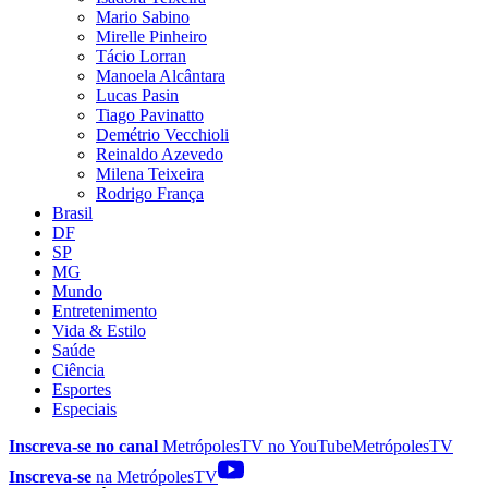
Mario Sabino
Mirelle Pinheiro
Tácio Lorran
Manoela Alcântara
Lucas Pasin
Tiago Pavinatto
Demétrio Vecchioli
Reinaldo Azevedo
Milena Teixeira
Rodrigo França
Brasil
DF
SP
MG
Mundo
Entretenimento
Vida & Estilo
Saúde
Ciência
Esportes
Especiais
Inscreva-se no canal
MetrópolesTV no
YouTube
MetrópolesTV
Inscreva-se
na MetrópolesTV