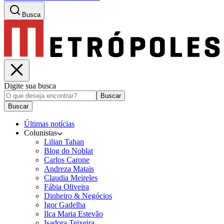
Busca
Digite sua busca
Buscar
Buscar
Últimas notícias
Colunistas
Lilian Tahan
Blog do Noblat
Carlos Carone
Andreza Matais
Claudia Meireles
Fábia Oliveira
Dinheiro & Negócios
Igor Gadelha
Ilca Maria Estevão
Isadora Teixeira