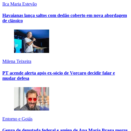
Ilca Maria Estevão
Havaianas lança saltos com dedão coberto em nova abordagem
de clássico
Milena Teixeira
PT acende alerta após ex-sócio de Vorcaro decidir falar e
mudar defesa
Entorno e Goiás
Genro de deputada federal e amigo de Ana Maria Braga morre