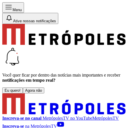
Menu
Ative nossas notificações
Você quer ficar por dentro das notícias mais importantes e receber
notificações em tempo real?
Eu quero!
Agora não
Inscreva-se no canal
MetrópolesTV no
YouTube
MetrópolesTV
Inscreva-se
na MetrópolesTV