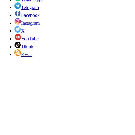
Telegram
Facebook
Instagram
X
YouTube
Tiktok
Kwai