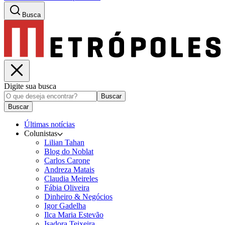
Busca
Digite sua busca
Buscar
Buscar
Últimas notícias
Colunistas
Lilian Tahan
Blog do Noblat
Carlos Carone
Andreza Matais
Claudia Meireles
Fábia Oliveira
Dinheiro & Negócios
Igor Gadelha
Ilca Maria Estevão
Isadora Teixeira