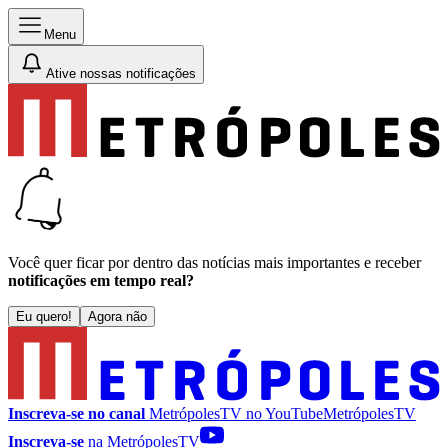
Menu
Ative nossas notificações
Você quer ficar por dentro das notícias mais importantes e receber
notificações em tempo real?
Eu quero!
Agora não
Inscreva-se no canal
MetrópolesTV no
YouTube
MetrópolesTV
Inscreva-se
na MetrópolesTV