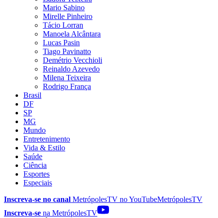
Mario Sabino
Mirelle Pinheiro
Tácio Lorran
Manoela Alcântara
Lucas Pasin
Tiago Pavinatto
Demétrio Vecchioli
Reinaldo Azevedo
Milena Teixeira
Rodrigo França
Brasil
DF
SP
MG
Mundo
Entretenimento
Vida & Estilo
Saúde
Ciência
Esportes
Especiais
Inscreva-se no canal
MetrópolesTV no
YouTube
MetrópolesTV
Inscreva-se
na MetrópolesTV