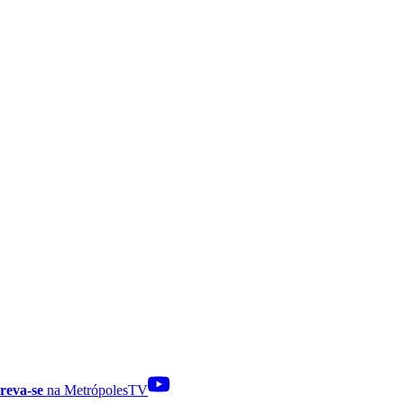
reva-se
na MetrópolesTV