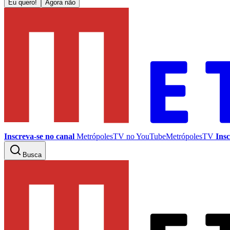
Eu quero!
Agora não
Inscreva-se no canal
MetrópolesTV no
YouTube
MetrópolesTV
Insc
Busca