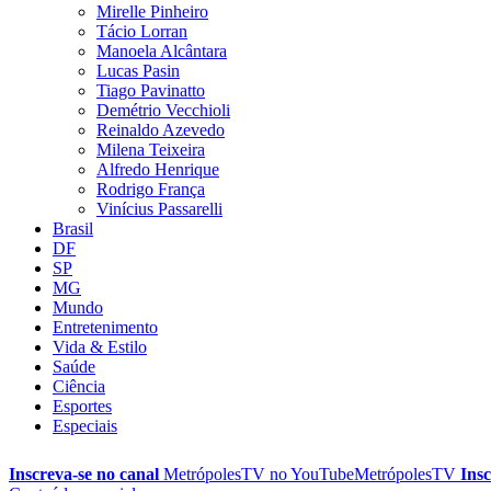
Mirelle Pinheiro
Tácio Lorran
Manoela Alcântara
Lucas Pasin
Tiago Pavinatto
Demétrio Vecchioli
Reinaldo Azevedo
Milena Teixeira
Alfredo Henrique
Rodrigo França
Vinícius Passarelli
Brasil
DF
SP
MG
Mundo
Entretenimento
Vida & Estilo
Saúde
Ciência
Esportes
Especiais
Inscreva-se no canal
MetrópolesTV no
YouTube
MetrópolesTV
Insc