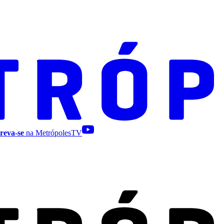
reva-se
na MetrópolesTV