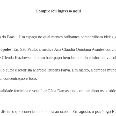
Compre seu ingresso aqui
as do Brasil. Um espaço no qual mentes brilhantes compartilham ideias,
ópoles
. Em São Paulo, a médica Ana Claudia Quintana Arantes convidou
ães e Glenda Kozlowski em um bate-papo bem-humorado e informativo s
i o autor e roteirista Marcelo Rubens Paiva. Em março, a campeã mundia
, concentração e foco.
xualidade feminina e youtuber Cátia Damasceno compartilhou os bastidor
iscurso que conecta a audiência ao orador. Em agosto, o psicólogo Ros