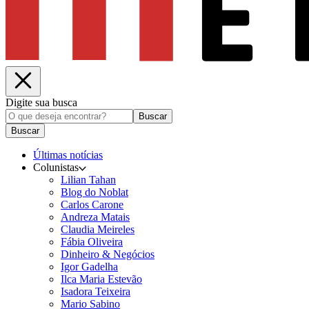
Digite sua busca
Buscar
Buscar
Últimas notícias
Colunistas
Lilian Tahan
Blog do Noblat
Carlos Carone
Andreza Matais
Claudia Meireles
Fábia Oliveira
Dinheiro & Negócios
Igor Gadelha
Ilca Maria Estevão
Isadora Teixeira
Mario Sabino