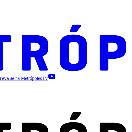
reva-se
na MetrópolesTV