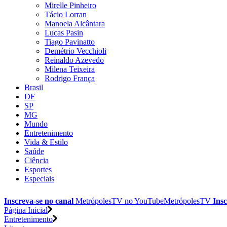
Mirelle Pinheiro
Tácio Lorran
Manoela Alcântara
Lucas Pasin
Tiago Pavinatto
Demétrio Vecchioli
Reinaldo Azevedo
Milena Teixeira
Rodrigo França
Brasil
DF
SP
MG
Mundo
Entretenimento
Vida & Estilo
Saúde
Ciência
Esportes
Especiais
Inscreva-se no canal
MetrópolesTV no
YouTube
MetrópolesTV
Insc
Página Inicial
Entretenimento