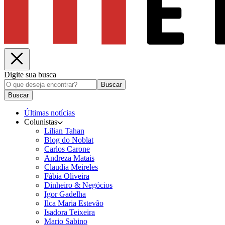
Digite sua busca
Buscar
Buscar
Últimas notícias
Colunistas
Lilian Tahan
Blog do Noblat
Carlos Carone
Andreza Matais
Claudia Meireles
Fábia Oliveira
Dinheiro & Negócios
Igor Gadelha
Ilca Maria Estevão
Isadora Teixeira
Mario Sabino