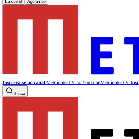
Eu quero!
Agora não
Inscreva-se no canal
MetrópolesTV no
YouTube
MetrópolesTV
Insc
Busca