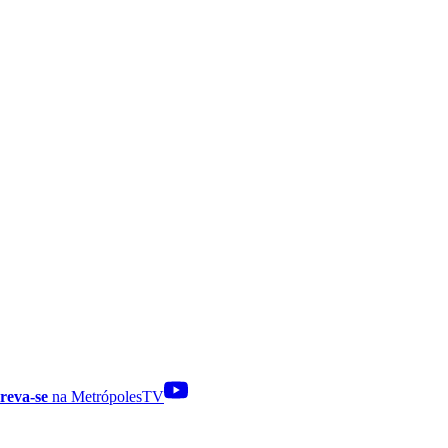
reva-se
na MetrópolesTV