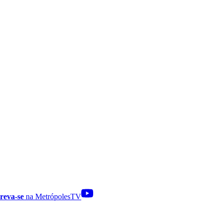
reva-se
na MetrópolesTV