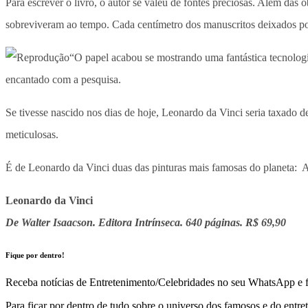
Para escrever o livro, o autor se valeu de fontes preciosas. Além das
sobreviveram ao tempo. Cada centímetro dos manuscritos deixados p
“O papel acabou se mostrando uma fantástica tecnologi
encantado com a pesquisa.
Se tivesse nascido nos dias de hoje, Leonardo da Vinci seria taxado d
meticulosas.
É de Leonardo da Vinci duas das pinturas mais famosas do planeta: A 
Leonardo da Vinci
De Walter Isaacson. Editora Intrínseca. 640 páginas. R$ 69,90
Fique por dentro!
Receba notícias de Entretenimento/Celebridades no seu WhatsApp e fi
Para ficar por dentro de tudo sobre o universo dos famosos e do entre