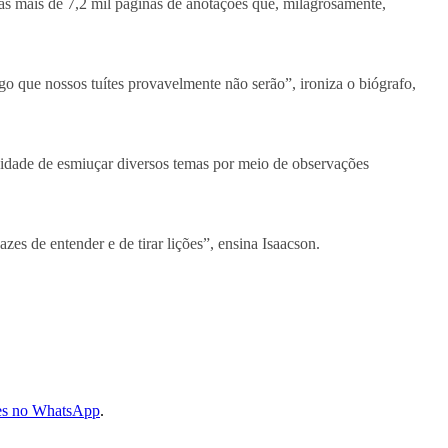
e as mais de 7,2 mil páginas de anotações que, milagrosamente,
o que nossos tuítes provavelmente não serão”, ironiza o biógrafo,
pacidade de esmiuçar diversos temas por meio de observações
s de entender e de tirar lições”, ensina Isaacson.
les no WhatsApp
.