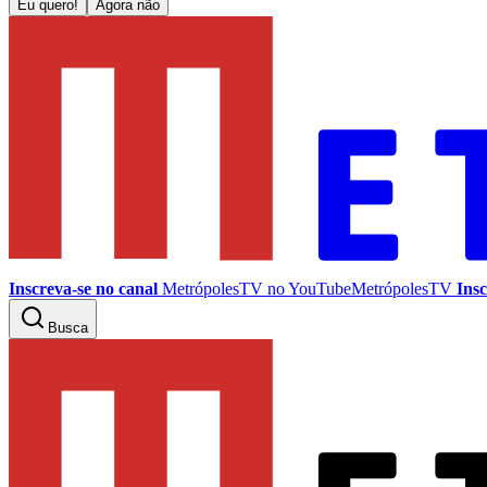
Eu quero!
Agora não
Inscreva-se no canal
MetrópolesTV no
YouTube
MetrópolesTV
Insc
Busca