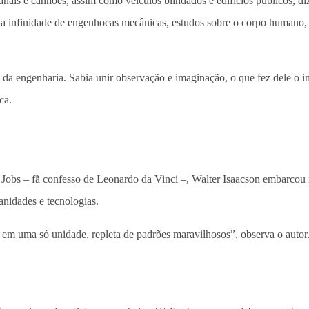
nais e canhões, assim como veículos blindados e edifícios públicos, di
 a infinidade de engenhocas mecânicas, estudos sobre o corpo humano,
da engenharia. Sabia unir observação e imaginação, o que fez dele o inv
ca.
 Jobs – fã confesso de Leonardo da Vinci –, Walter Isaacson embarcou n
anidades e tecnologias.
das em uma só unidade, repleta de padrões maravilhosos”, observa o aut