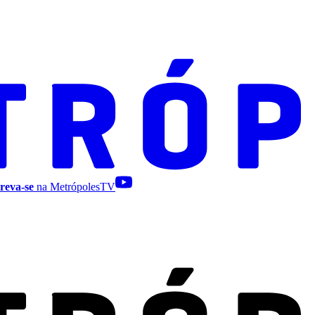
reva-se
na MetrópolesTV