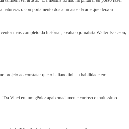
zia também ser artista. “Da mesma forma, na pintura, eu posso fazer
 a natureza, o comportamento dos animais e da arte que deixou
entor mais completo da história”, avalia o jornalista Walter Isaacson,
o projeto ao constatar que o italiano tinha a habilidade em
or. “Da Vinci era um gênio: apaixonadamente curioso e muitíssimo