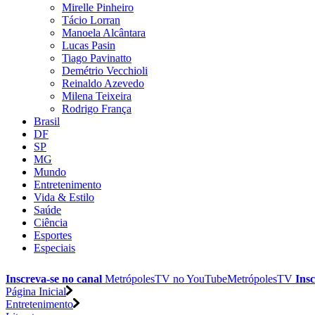
Mirelle Pinheiro
Tácio Lorran
Manoela Alcântara
Lucas Pasin
Tiago Pavinatto
Demétrio Vecchioli
Reinaldo Azevedo
Milena Teixeira
Rodrigo França
Brasil
DF
SP
MG
Mundo
Entretenimento
Vida & Estilo
Saúde
Ciência
Esportes
Especiais
Inscreva-se no canal
MetrópolesTV no
YouTube
MetrópolesTV
Insc
Página Inicial
Entretenimento