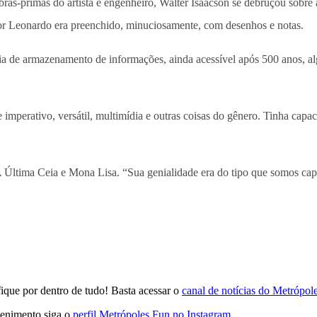
 obras-primas do artista e engenheiro, Walter Isaacson se debruçou sobr
or Leonardo era preenchido, minuciosamente, com desenhos e notas.
a de armazenamento de informações, ainda acessível após 500 anos, alg
e imperativo, versátil, multimídia e outras coisas do gênero. Tinha ca
Última Ceia e Mona Lisa. “Sua genialidade era do tipo que somos capaze
que por dentro de tudo! Basta acessar o
canal de notícias do Metrópo
tenimento siga o
perfil Metrópoles Fun no Instagram
.