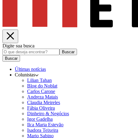
Digite sua busca
Buscar
Buscar
Últimas notícias
Colunistas
Lilian Tahan
Blog do Noblat
Carlos Carone
Andreza Matais
Claudia Meireles
Fábia Oliveira
Dinheiro & Negócios
Igor Gadelha
Ilca Maria Estevão
Isadora Teixeira
Mario Sabino