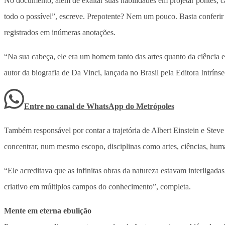
No documento, além de exaltar suas habilidades em projetar pontes, ca
todo o possível”, escreve. Prepotente? Nem um pouco. Basta conferir
registrados em inúmeras anotações.
“Na sua cabeça, ele era um homem tanto das artes quanto da ciência e 
autor da biografia de Da Vinci, lançada no Brasil pela Editora Intrínse
Entre no canal de WhatsApp
do
Metrópoles
Também responsável por contar a trajetória de Albert Einstein e Steve
concentrar, num mesmo escopo, disciplinas como artes, ciências, hum
“Ele acreditava que as infinitas obras da natureza estavam interliga
criativo em múltiplos campos do conhecimento”, completa.
Mente em eterna ebulição