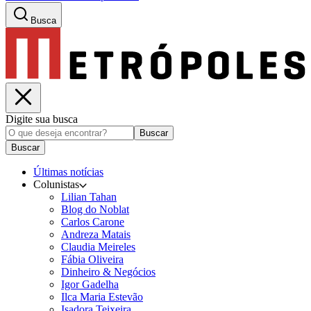
Busca
Digite sua busca
Buscar
Buscar
Últimas notícias
Colunistas
Lilian Tahan
Blog do Noblat
Carlos Carone
Andreza Matais
Claudia Meireles
Fábia Oliveira
Dinheiro & Negócios
Igor Gadelha
Ilca Maria Estevão
Isadora Teixeira