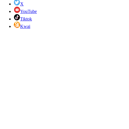
X
YouTube
Tiktok
Kwai