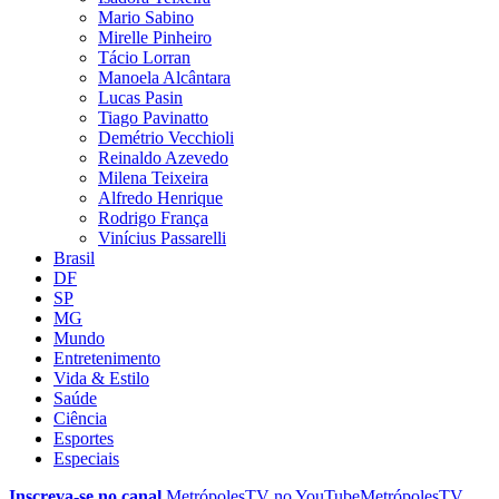
Mario Sabino
Mirelle Pinheiro
Tácio Lorran
Manoela Alcântara
Lucas Pasin
Tiago Pavinatto
Demétrio Vecchioli
Reinaldo Azevedo
Milena Teixeira
Alfredo Henrique
Rodrigo França
Vinícius Passarelli
Brasil
DF
SP
MG
Mundo
Entretenimento
Vida & Estilo
Saúde
Ciência
Esportes
Especiais
Inscreva-se no canal
MetrópolesTV no
YouTube
MetrópolesTV