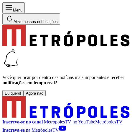
Menu
Ative nossas notificações
Você quer ficar por dentro das notícias mais importantes e receber
notificações em tempo real?
Eu quero!
Agora não
Inscreva-se no canal
MetrópolesTV no
YouTube
MetrópolesTV
Inscreva-se
na MetrópolesTV