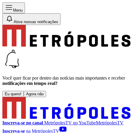
Menu
Ative nossas notificações
Você quer ficar por dentro das notícias mais importantes e receber
notificações em tempo real?
Eu quero!
Agora não
Inscreva-se no canal
MetrópolesTV no
YouTube
MetrópolesTV
Inscreva-se
na MetrópolesTV