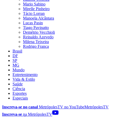
Mario Sabino
Mirelle Pinheiro
Tácio Lorran
Manoela Alcântara
Lucas Pasin
Tiago Pavinatto
Demétrio Vecchioli
Reinaldo Azevedo
Milena Teixeira
Rodrigo França
Brasil
DF
SP
MG
Mundo
Entretenimento
Vida & Estilo
Saúde
Ciência
Esportes
Especiais
Inscreva-se no canal
MetrópolesTV no
YouTube
MetrópolesTV
Inscreva-se
na MetrópolesTV