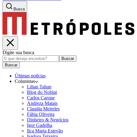
Busca
Digite sua busca
Buscar
Buscar
Últimas notícias
Colunistas
Lilian Tahan
Blog do Noblat
Carlos Carone
Andreza Matais
Claudia Meireles
Fábia Oliveira
Dinheiro & Negócios
Igor Gadelha
Ilca Maria Estevão
Isadora Teixeira