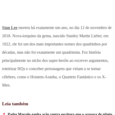
Stan Lee
morreu há exatamente um ano, no dia 12 de novembro de
2018. Nova-iorquino da gema, nascido Stanley Martin Lieber, em
1922, ele foi um dos mais importantes nomes dos quadrinhos por
décadas, mas não foi exatamente um quadrinista. Fez história
principalmente no nicho dos super-heróis ao escrever argumentos,
roteirizar HQs e conceber personagens que viriam a se tornar
célebres, como o Homem-Aranha, o Quarteto Fantástico e os X-
Men.
Leia também
Padre Marcelo ganha ação contra escritora que o acusava de plágio