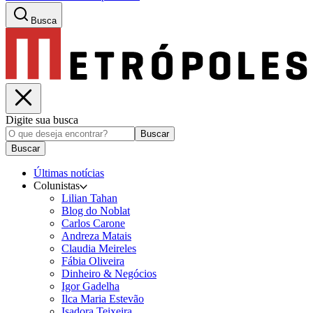
Busca
Digite sua busca
Buscar
Buscar
Últimas notícias
Colunistas
Lilian Tahan
Blog do Noblat
Carlos Carone
Andreza Matais
Claudia Meireles
Fábia Oliveira
Dinheiro & Negócios
Igor Gadelha
Ilca Maria Estevão
Isadora Teixeira