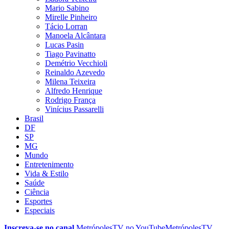
Mario Sabino
Mirelle Pinheiro
Tácio Lorran
Manoela Alcântara
Lucas Pasin
Tiago Pavinatto
Demétrio Vecchioli
Reinaldo Azevedo
Milena Teixeira
Alfredo Henrique
Rodrigo França
Vinícius Passarelli
Brasil
DF
SP
MG
Mundo
Entretenimento
Vida & Estilo
Saúde
Ciência
Esportes
Especiais
Inscreva-se no canal
MetrópolesTV no
YouTube
MetrópolesTV