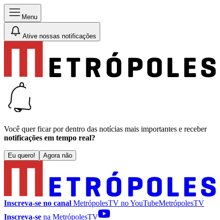
Menu
Ative nossas notificações
Você quer ficar por dentro das notícias mais importantes e receber
notificações em tempo real?
Eu quero!
Agora não
Inscreva-se no canal
MetrópolesTV no
YouTube
MetrópolesTV
Inscreva-se
na MetrópolesTV