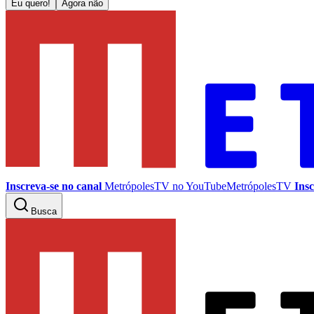
Eu quero!
Agora não
Inscreva-se no canal
MetrópolesTV no
YouTube
MetrópolesTV
Insc
Busca