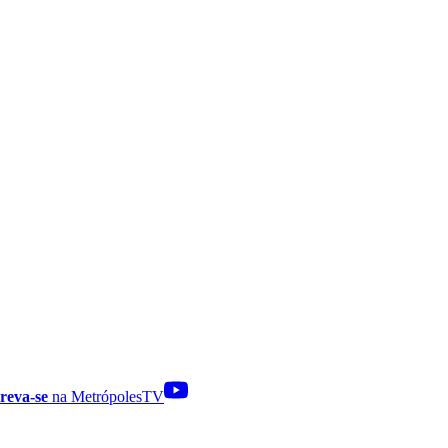
reva-se
na MetrópolesTV