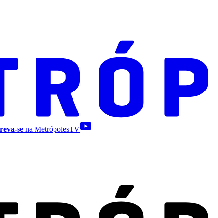
reva-se
na MetrópolesTV