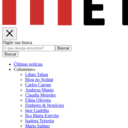
Digite sua busca
Buscar
Buscar
Últimas notícias
Colunistas
Lilian Tahan
Blog do Noblat
Carlos Carone
Andreza Matais
Claudia Meireles
Fábia Oliveira
Dinheiro & Negócios
Igor Gadelha
Ilca Maria Estevão
Isadora Teixeira
Mario Sabino