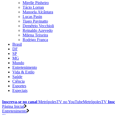
Mirelle Pinheiro
Tácio Lorran
Manoela Alcântara
Lucas Pasin
Tiago Pavinatto
Demétrio Vecchioli
Reinaldo Azevedo
Milena Teixeira
Rodrigo França
Brasil
DF
SP
MG
Mundo
Entretenimento
Vida & Estilo
Saúde
Ciência
Esportes
Especiais
Inscreva-se no canal
MetrópolesTV no
YouTube
MetrópolesTV
Insc
Página Inicial
Entretenimento