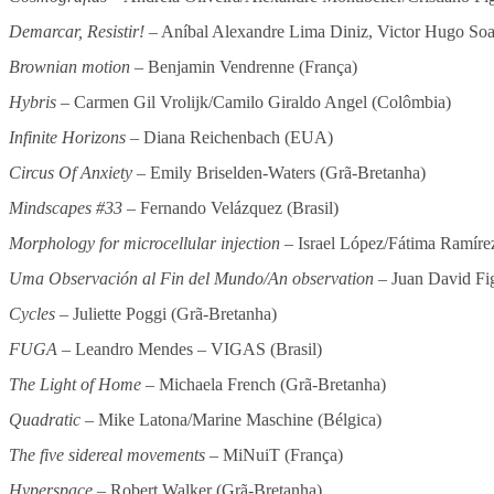
Demarcar, Resistir!
– Aníbal Alexandre Lima Diniz, Victor Hugo Soar
Brownian motion
– Benjamin Vendrenne (França)
Hybris
– Carmen Gil Vrolijk/Camilo Giraldo Angel (Colômbia)
Infinite Horizons
– Diana Reichenbach (EUA)
Circus Of Anxiety
– Emily Briselden-Waters (Grã-Bretanha)
Mindscapes #33
– Fernando Velázquez (Brasil)
Morphology for microcellular injection
– Israel López/Fátima Ramíre
Uma Observación al Fin del Mundo/An observation
– Juan David Fi
Cycles
– Juliette Poggi (Grã-Bretanha)
FUGA
– Leandro Mendes – VIGAS (Brasil)
The Light of Home
– Michaela French (Grã-Bretanha)
Quadratic
– Mike Latona/Marine Maschine (Bélgica)
The five sidereal movements
– MiNuiT (França)
Hyperspace
– Robert Walker (Grã-Bretanha)