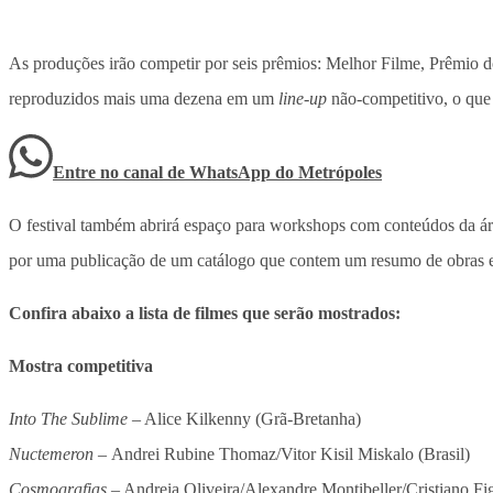
As produções irão competir por seis prêmios: Melhor Filme, Prêmio d
reproduzidos mais uma dezena em um
line-up
não-competitivo, o que 
Entre no canal de WhatsApp
do
Metrópoles
O festival também abrirá espaço para workshops com conteúdos da área
por uma publicação de um catálogo que contem um resumo de obras e a
Confira abaixo a lista de filmes que serão mostrados:
Mostra competitiva
Into The Sublime
– Alice Kilkenny (Grã-Bretanha)
Nuctemeron –
Andrei Rubine Thomaz/Vitor Kisil Miskalo (Brasil)
Cosmografias
– Andreia Oliveira/Alexandre Montibeller/Cristiano F