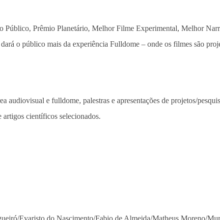
o Público, Prêmio Planetário, Melhor Filme Experimental, Melhor Narr
dará o público mais da experiência Fulldome – onde os filmes são proje
 audiovisual e fulldome, palestras e apresentações de projetos/pesqui
rtigos científicos selecionados.
igueiró/Evaristo do Nascimento/Fabio de Almeida/Matheus Moreno/Muri