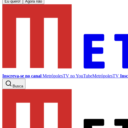
Eu quero!
Agora não
Inscreva-se no canal
MetrópolesTV no
YouTube
MetrópolesTV
Insc
Busca