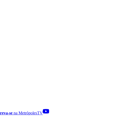
reva-se
na MetrópolesTV