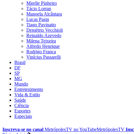
Mirelle Pinheiro
Tácio Lorran
Manoela Alcântara
Lucas Pasin
Tiago Pavinatto
Demétrio Vecchioli
Reinaldo Azevedo
Milena Teixeira
Alfredo Henrique
Rodrigo França
Vinícius Passarelli
Brasil
DF
SP
MG
Mundo
Entretenimento
Vida & Estilo
Saúde
Ciência
Esportes
Especiais
Inscreva-se no canal
MetrópolesTV no
YouTube
MetrópolesTV
Insc