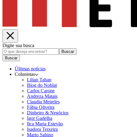
Digite sua busca
Buscar
Buscar
Últimas notícias
Colunistas
Lilian Tahan
Blog do Noblat
Carlos Carone
Andreza Matais
Claudia Meireles
Fábia Oliveira
Dinheiro & Negócios
Igor Gadelha
Ilca Maria Estevão
Isadora Teixeira
Mario Sabino