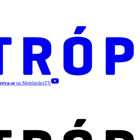
reva-se
na MetrópolesTV