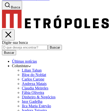
Busca
Digite sua busca
Buscar
Buscar
Últimas notícias
Colunistas
Lilian Tahan
Blog do Noblat
Carlos Carone
Andreza Matais
Claudia Meireles
Fábia Oliveira
Dinheiro & Negócios
Igor Gadelha
Ilca Maria Estevão
Isadora Teixeira