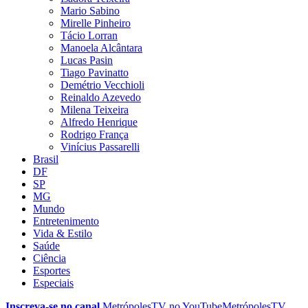
Mario Sabino
Mirelle Pinheiro
Tácio Lorran
Manoela Alcântara
Lucas Pasin
Tiago Pavinatto
Demétrio Vecchioli
Reinaldo Azevedo
Milena Teixeira
Alfredo Henrique
Rodrigo França
Vinícius Passarelli
Brasil
DF
SP
MG
Mundo
Entretenimento
Vida & Estilo
Saúde
Ciência
Esportes
Especiais
Inscreva-se no canal
MetrópolesTV no
YouTube
MetrópolesTV