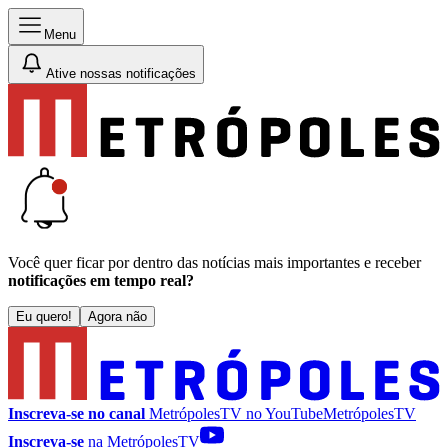
Menu
Ative nossas notificações
Você quer ficar por dentro das notícias mais importantes e receber
notificações em tempo real?
Eu quero!
Agora não
Inscreva-se no canal
MetrópolesTV no
YouTube
MetrópolesTV
Inscreva-se
na MetrópolesTV