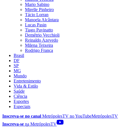
Mario Sabino
Mirelle Pinheiro
Tácio Lorran
Manoela Alcântara
Lucas Pasin
Tiago Pavinatto
Demétrio Vecchioli
Reinaldo Azevedo
Milena Teixeira
Rodrigo França
Brasil
DF
SP
MG
Mundo
Entretenimento
Vida & Estilo
Saúde
Ciência
Esportes
Especiais
Inscreva-se no canal
MetrópolesTV no
YouTube
MetrópolesTV
Inscreva-se
na MetrópolesTV