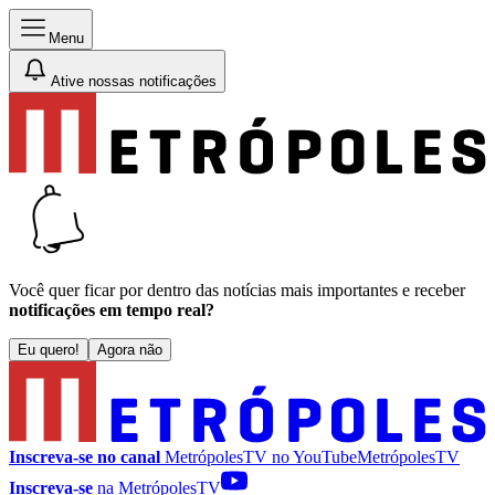
Menu
Ative nossas notificações
Você quer ficar por dentro das notícias mais importantes e receber
notificações em tempo real?
Eu quero!
Agora não
Inscreva-se no canal
MetrópolesTV no
YouTube
MetrópolesTV
Inscreva-se
na MetrópolesTV