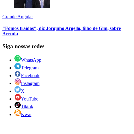
Grande Angular
"Fomos traídos", diz Jorginho Argello, filho de Gim, sobre
Arruda
Siga nossas redes
WhatsApp
Telegram
Facebook
Instagram
X
YouTube
Tiktok
Kwai