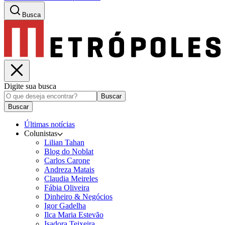
Busca
Digite sua busca
Buscar
Buscar
Últimas notícias
Colunistas
Lilian Tahan
Blog do Noblat
Carlos Carone
Andreza Matais
Claudia Meireles
Fábia Oliveira
Dinheiro & Negócios
Igor Gadelha
Ilca Maria Estevão
Isadora Teixeira