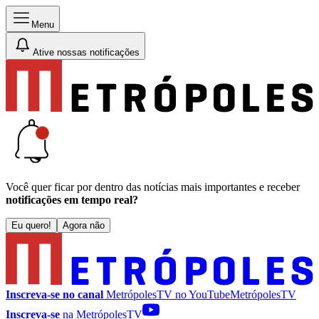
Menu
Ative nossas notificações
Você quer ficar por dentro das notícias mais importantes e receber
notificações em tempo real?
Eu quero!
Agora não
Inscreva-se no canal
MetrópolesTV no
YouTube
MetrópolesTV
Inscreva-se
na MetrópolesTV