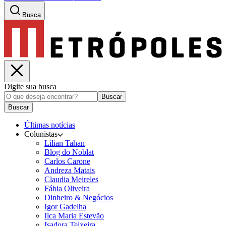
Busca
Digite sua busca
Buscar
Buscar
Últimas notícias
Colunistas
Lilian Tahan
Blog do Noblat
Carlos Carone
Andreza Matais
Claudia Meireles
Fábia Oliveira
Dinheiro & Negócios
Igor Gadelha
Ilca Maria Estevão
Isadora Teixeira