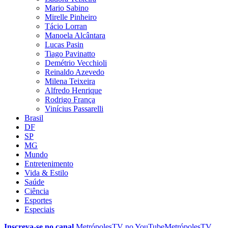
Mario Sabino
Mirelle Pinheiro
Tácio Lorran
Manoela Alcântara
Lucas Pasin
Tiago Pavinatto
Demétrio Vecchioli
Reinaldo Azevedo
Milena Teixeira
Alfredo Henrique
Rodrigo França
Vinícius Passarelli
Brasil
DF
SP
MG
Mundo
Entretenimento
Vida & Estilo
Saúde
Ciência
Esportes
Especiais
Inscreva-se no canal
MetrópolesTV no
YouTube
MetrópolesTV