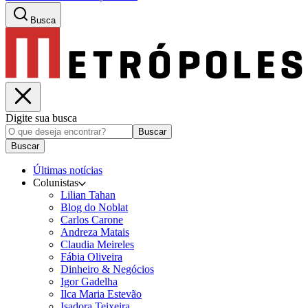
Busca
Digite sua busca
Buscar
Buscar
Últimas notícias
Colunistas
Lilian Tahan
Blog do Noblat
Carlos Carone
Andreza Matais
Claudia Meireles
Fábia Oliveira
Dinheiro & Negócios
Igor Gadelha
Ilca Maria Estevão
Isadora Teixeira