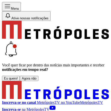
Menu
Ative nossas notificações
Você quer ficar por dentro das notícias mais importantes e receber
notificações em tempo real?
Eu quero!
Agora não
Inscreva-se no canal
MetrópolesTV no
YouTube
MetrópolesTV
Inscreva-se
na MetrópolesTV