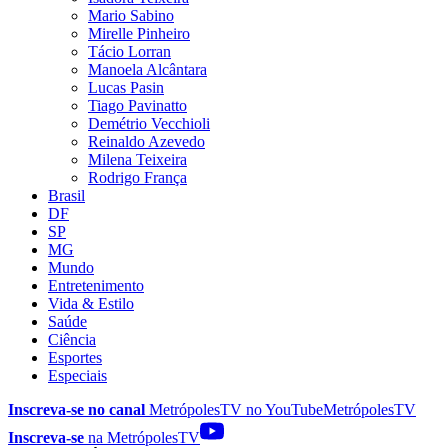
Mario Sabino
Mirelle Pinheiro
Tácio Lorran
Manoela Alcântara
Lucas Pasin
Tiago Pavinatto
Demétrio Vecchioli
Reinaldo Azevedo
Milena Teixeira
Rodrigo França
Brasil
DF
SP
MG
Mundo
Entretenimento
Vida & Estilo
Saúde
Ciência
Esportes
Especiais
Inscreva-se no canal
MetrópolesTV no
YouTube
MetrópolesTV
Inscreva-se
na MetrópolesTV