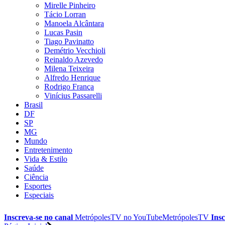
Mirelle Pinheiro
Tácio Lorran
Manoela Alcântara
Lucas Pasin
Tiago Pavinatto
Demétrio Vecchioli
Reinaldo Azevedo
Milena Teixeira
Alfredo Henrique
Rodrigo França
Vinícius Passarelli
Brasil
DF
SP
MG
Mundo
Entretenimento
Vida & Estilo
Saúde
Ciência
Esportes
Especiais
Inscreva-se no canal
MetrópolesTV no
YouTube
MetrópolesTV
Insc