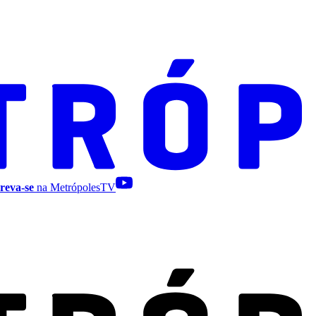
reva-se
na MetrópolesTV