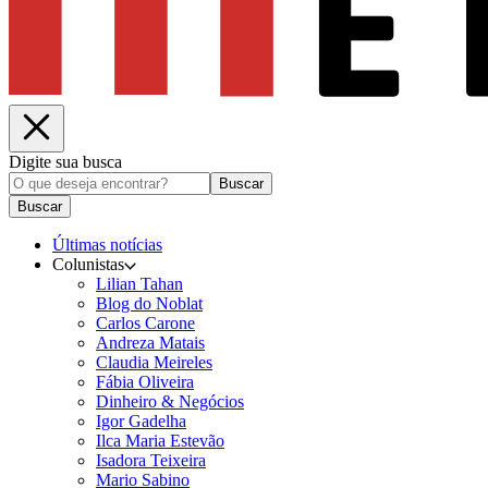
Digite sua busca
Buscar
Buscar
Últimas notícias
Colunistas
Lilian Tahan
Blog do Noblat
Carlos Carone
Andreza Matais
Claudia Meireles
Fábia Oliveira
Dinheiro & Negócios
Igor Gadelha
Ilca Maria Estevão
Isadora Teixeira
Mario Sabino