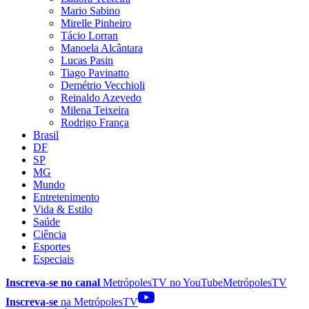
Mario Sabino
Mirelle Pinheiro
Tácio Lorran
Manoela Alcântara
Lucas Pasin
Tiago Pavinatto
Demétrio Vecchioli
Reinaldo Azevedo
Milena Teixeira
Rodrigo França
Brasil
DF
SP
MG
Mundo
Entretenimento
Vida & Estilo
Saúde
Ciência
Esportes
Especiais
Inscreva-se no canal
MetrópolesTV no
YouTube
MetrópolesTV
Inscreva-se
na MetrópolesTV