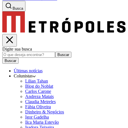
Busca
Digite sua busca
Buscar
Buscar
Últimas notícias
Colunistas
Lilian Tahan
Blog do Noblat
Carlos Carone
Andreza Matais
Claudia Meireles
Fábia Oliveira
Dinheiro & Negócios
Igor Gadelha
Ilca Maria Estevão
Isadora Teixeira