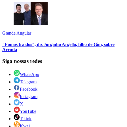
Grande Angular
"Fomos traídos", diz Jorginho Argello, filho de Gim, sobre
Arruda
Siga nossas redes
WhatsApp
Telegram
Facebook
Instagram
X
YouTube
Tiktok
Kwai