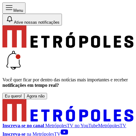
Menu
Ative nossas notificações
Você quer ficar por dentro das notícias mais importantes e receber
notificações em tempo real?
Eu quero!
Agora não
Inscreva-se no canal
MetrópolesTV no
YouTube
MetrópolesTV
Inscreva-se
na MetrópolesTV