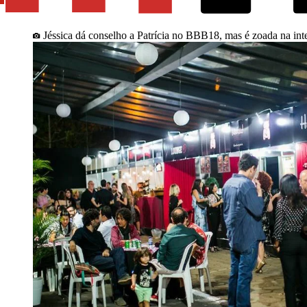
Jéssica dá conselho a Patrícia no BBB18, mas é zoada na int