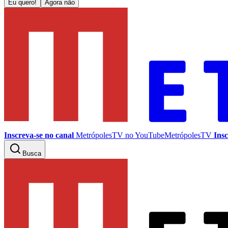
Eu quero!
Agora não
Inscreva-se no canal
MetrópolesTV no
YouTube
MetrópolesTV
Insc
Busca