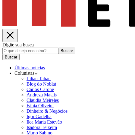
Digite sua busca
Buscar
Buscar
Últimas notícias
Colunistas
Lilian Tahan
Blog do Noblat
Carlos Carone
Andreza Matais
Claudia Meireles
Fábia Oliveira
Dinheiro & Negócios
Igor Gadelha
Ilca Maria Estevão
Isadora Teixeira
Mario Sabino