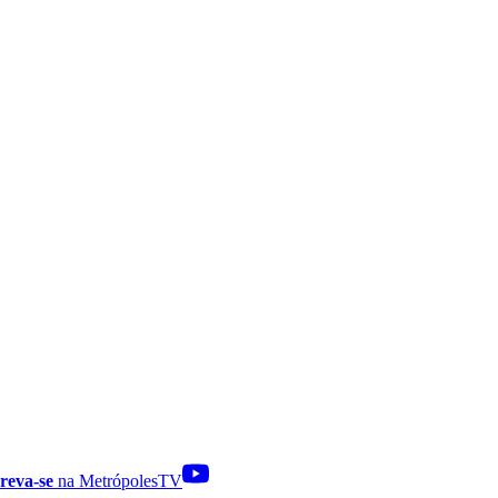
reva-se
na MetrópolesTV