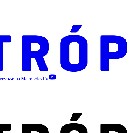
reva-se
na MetrópolesTV