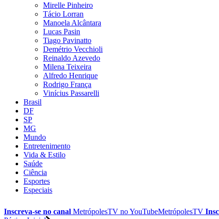
Mirelle Pinheiro
Tácio Lorran
Manoela Alcântara
Lucas Pasin
Tiago Pavinatto
Demétrio Vecchioli
Reinaldo Azevedo
Milena Teixeira
Alfredo Henrique
Rodrigo França
Vinícius Passarelli
Brasil
DF
SP
MG
Mundo
Entretenimento
Vida & Estilo
Saúde
Ciência
Esportes
Especiais
Inscreva-se no canal
MetrópolesTV no
YouTube
MetrópolesTV
Insc