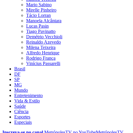
Mario Sabino
Mirelle Pinheiro
Tácio Lorran
Manoela Alcântara
Lucas Pasin
Tiago Pavinatto
Demétrio Vecchioli
Reinaldo Azevedo
Milena Teixeira
Alfredo Henrique
Rodrigo França
Vinícius Passarelli
Brasil
DF
SP
MG
Mundo
Entretenimento
Vida & Estilo
Saúde
Ciência
Esportes
Especiais
Inscreva-se no canal
MetrópolesTV no
YouTube
MetrópolesTV