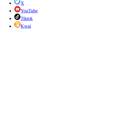
X
YouTube
Tiktok
Kwai