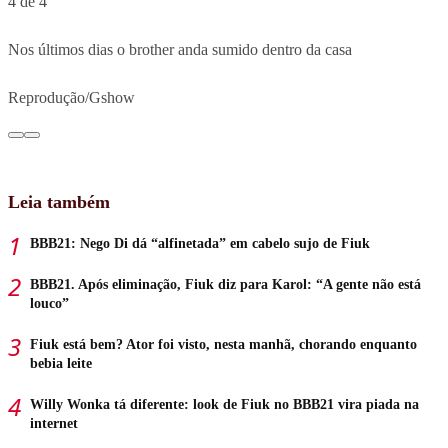
4 de 4
Nos últimos dias o brother anda sumido dentro da casa
Reprodução/Gshow
Leia também
BBB21: Nego Di dá “alfinetada” em cabelo sujo de Fiuk
BBB21. Após eliminação, Fiuk diz para Karol: “A gente não está
louco”
Fiuk está bem? Ator foi visto, nesta manhã, chorando enquanto
bebia leite
Willy Wonka tá diferente: look de Fiuk no BBB21 vira piada na
internet