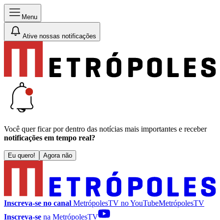
Menu
Ative nossas notificações
Você quer ficar por dentro das notícias mais importantes e receber
notificações em tempo real?
Eu quero!
Agora não
Inscreva-se no canal
MetrópolesTV no
YouTube
MetrópolesTV
Inscreva-se
na MetrópolesTV