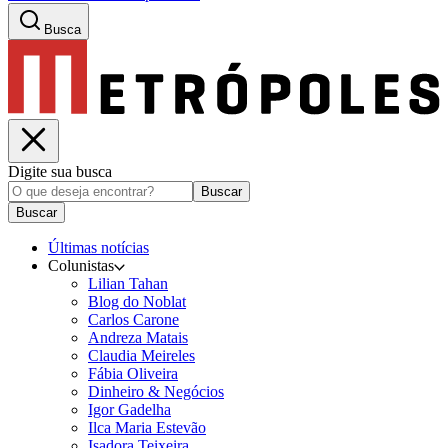
Busca
Digite sua busca
Buscar
Buscar
Últimas notícias
Colunistas
Lilian Tahan
Blog do Noblat
Carlos Carone
Andreza Matais
Claudia Meireles
Fábia Oliveira
Dinheiro & Negócios
Igor Gadelha
Ilca Maria Estevão
Isadora Teixeira