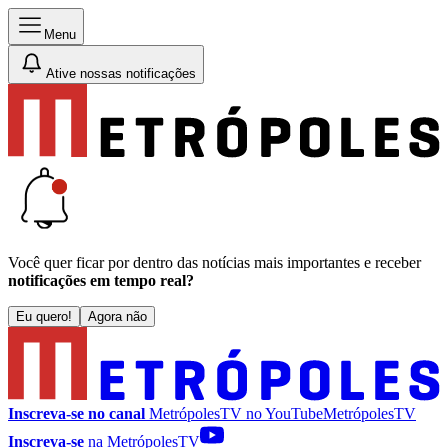
Menu
Ative nossas notificações
Você quer ficar por dentro das notícias mais importantes e receber
notificações em tempo real?
Eu quero!
Agora não
Inscreva-se no canal
MetrópolesTV no
YouTube
MetrópolesTV
Inscreva-se
na MetrópolesTV