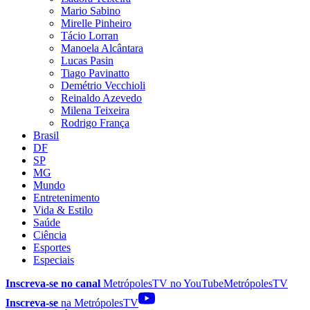
Mario Sabino
Mirelle Pinheiro
Tácio Lorran
Manoela Alcântara
Lucas Pasin
Tiago Pavinatto
Demétrio Vecchioli
Reinaldo Azevedo
Milena Teixeira
Rodrigo França
Brasil
DF
SP
MG
Mundo
Entretenimento
Vida & Estilo
Saúde
Ciência
Esportes
Especiais
Inscreva-se no canal
MetrópolesTV no
YouTube
MetrópolesTV
Inscreva-se
na MetrópolesTV