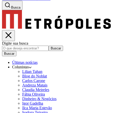
Busca
Digite sua busca
Buscar
Buscar
Últimas notícias
Colunistas
Lilian Tahan
Blog do Noblat
Carlos Carone
Andreza Matais
Claudia Meireles
Fábia Oliveira
Dinheiro & Negócios
Igor Gadelha
Ilca Maria Estevão
Isadora Teixeira