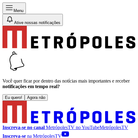
Menu
Ative nossas notificações
Você quer ficar por dentro das notícias mais importantes e receber
notificações em tempo real?
Eu quero!
Agora não
Inscreva-se no canal
MetrópolesTV no
YouTube
MetrópolesTV
Inscreva-se
na MetrópolesTV