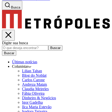
Busca
Digite sua busca
Buscar
Buscar
Últimas notícias
Colunistas
Lilian Tahan
Blog do Noblat
Carlos Carone
Andreza Matais
Claudia Meireles
Fábia Oliveira
Dinheiro & Negócios
Igor Gadelha
Ilca Maria Estevão
Isadora Teixeira