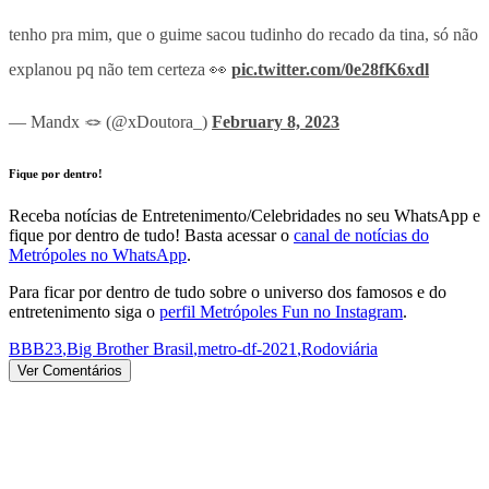
tenho pra mim, que o guime sacou tudinho do recado da tina, só não
explanou pq não tem certeza 👀
pic.twitter.com/0e28fK6xdl
— Mandx 🪢 (@xDoutora_)
February 8, 2023
Fique por dentro!
Receba notícias de Entretenimento/Celebridades no seu WhatsApp e
fique por dentro de tudo! Basta acessar o
canal de notícias do
Metrópoles no WhatsApp
.
Para ficar por dentro de tudo sobre o universo dos famosos e do
entretenimento siga o
perfil Metrópoles Fun no Instagram
.
BBB23
,
Big Brother Brasil
,
metro-df-2021
,
Rodoviária
Ver Comentários