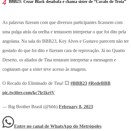
BBB23: Cezar Black desabafa e chama sister de “Cavalo de Troia”
As palavras fizeram com que diversos participantes ficassem com
uma pulga atrás da orelha e tentassem interpretar o que foi dito pela
angolana. Na sala do BBB23, Key Alves e Gustavo parecem não ter
gostado do que foi dito e fizeram cara de reprovação. Já no Quarto
Deserto, os aliados de Tina tentaram interpretar a mensagem e
cogitaram que a
sister
teve acesso às imagens.
O Recado do Eliminado de Tina! 💥
#BBB23
#RedeBBB
pic.twitter.com/kc7lz1krtV
— Big Brother Brasil (@bbb)
February 8, 2023
Entre no canal de WhatsApp
do
Metrópoles