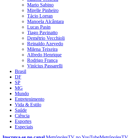
Mario Sabino
Mirelle Pinheiro
Tácio Lorran
Manoela Alcântara
Lucas Pasin
Tiago Pavinatto
Demétrio Vecchioli
Reinaldo Azevedo
Milena Teixeira
Alfredo Henrique
Rodrigo França
Vinícius Passarelli
Brasil
DF
SP
MG
Mundo
Entretenimento
Vida & Estilo
Saúde
Ciência
Esportes
Especiais
Inscreva-se no canal
MetrópolesTV no
YouTube
MetrópolesTV