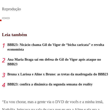
Reprodução
Leia também
BBB23: Nicácio chama Gil do Vigor de “bicha caricata” e revolta
economista
Ana Maria Braga sai em defesa de Gil do Vigor após ataque no
BBB23
Bruna x Larissa e Aline x Bruno: as tretas da madrugada do BBB23
BBB23: confira a dinâmica da segunda semana do reality
“Eu vou chorar, mas a gente via o DVD de vocês e a minha irmã,
Nathália, brincava na sala de casa que eu era a Aline e ela era a