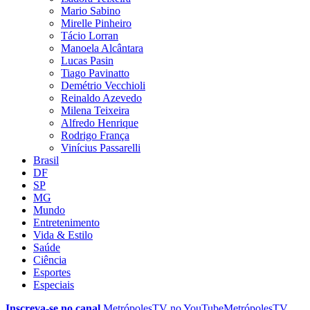
Mario Sabino
Mirelle Pinheiro
Tácio Lorran
Manoela Alcântara
Lucas Pasin
Tiago Pavinatto
Demétrio Vecchioli
Reinaldo Azevedo
Milena Teixeira
Alfredo Henrique
Rodrigo França
Vinícius Passarelli
Brasil
DF
SP
MG
Mundo
Entretenimento
Vida & Estilo
Saúde
Ciência
Esportes
Especiais
Inscreva-se no canal
MetrópolesTV no
YouTube
MetrópolesTV