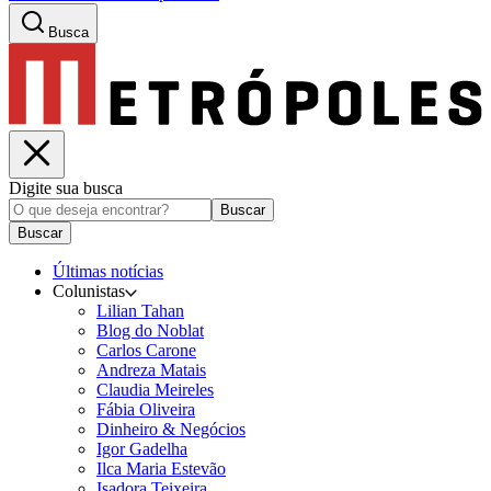
Busca
Digite sua busca
Buscar
Buscar
Últimas notícias
Colunistas
Lilian Tahan
Blog do Noblat
Carlos Carone
Andreza Matais
Claudia Meireles
Fábia Oliveira
Dinheiro & Negócios
Igor Gadelha
Ilca Maria Estevão
Isadora Teixeira