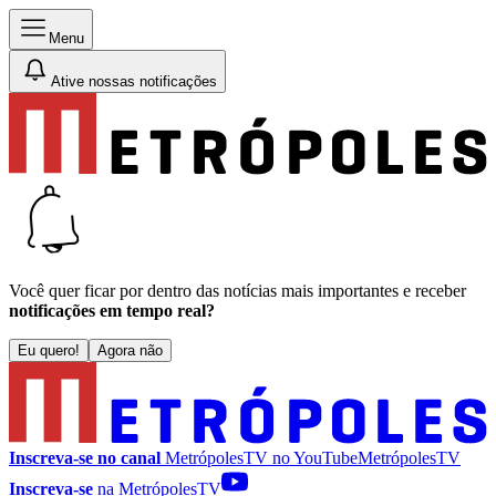
Menu
Ative nossas notificações
Você quer ficar por dentro das notícias mais importantes e receber
notificações em tempo real?
Eu quero!
Agora não
Inscreva-se no canal
MetrópolesTV no
YouTube
MetrópolesTV
Inscreva-se
na MetrópolesTV