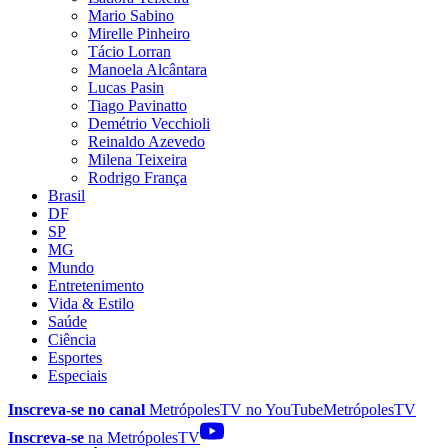
Mario Sabino
Mirelle Pinheiro
Tácio Lorran
Manoela Alcântara
Lucas Pasin
Tiago Pavinatto
Demétrio Vecchioli
Reinaldo Azevedo
Milena Teixeira
Rodrigo França
Brasil
DF
SP
MG
Mundo
Entretenimento
Vida & Estilo
Saúde
Ciência
Esportes
Especiais
Inscreva-se no canal
MetrópolesTV no
YouTube
MetrópolesTV
Inscreva-se
na MetrópolesTV