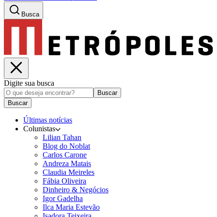
Busca
Digite sua busca
Buscar
Buscar
Últimas notícias
Colunistas
Lilian Tahan
Blog do Noblat
Carlos Carone
Andreza Matais
Claudia Meireles
Fábia Oliveira
Dinheiro & Negócios
Igor Gadelha
Ilca Maria Estevão
Isadora Teixeira