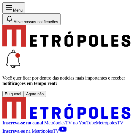
Menu
Ative nossas notificações
Você quer ficar por dentro das notícias mais importantes e receber
notificações em tempo real?
Eu quero!
Agora não
Inscreva-se no canal
MetrópolesTV no
YouTube
MetrópolesTV
Inscreva-se
na MetrópolesTV