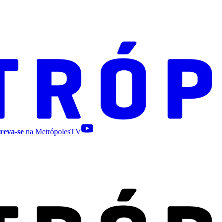
reva-se
na MetrópolesTV