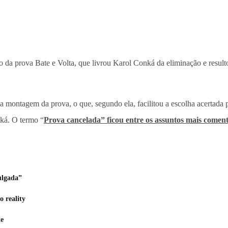
 da prova Bate e Volta, que livrou Karol Conká da eliminação e resul
na montagem da prova, o que, segundo ela, facilitou a escolha acertada 
nká. O termo “
Prova cancelada” ficou entre os assuntos mais comen
ulgada”
 reality
te