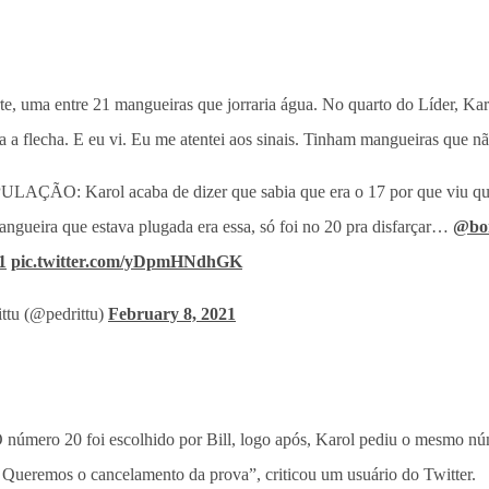
sorte, uma entre 21 mangueiras que jorraria água. No quarto do Líder, 
a a flecha. E eu vi. Eu me atentei aos sinais. Tinham mangueiras que nã
AÇÃO: Karol acaba de dizer que sabia que era o 17 por que viu qu
angueira que estava plugada era essa, só foi no 20 pra disfarçar…
@bo
1
pic.twitter.com/yDpmHNdhGK
ttu (@pedrittu)
February 8, 2021
 número 20 foi escolhido por Bill, logo após, Karol pediu o mesmo núm
. Queremos o cancelamento da prova”, criticou um usuário do Twitter.