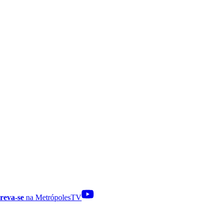
reva-se
na MetrópolesTV