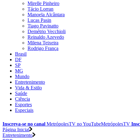
Mirelle Pinheiro
Tácio Lorran
Manoela Alcântara
Lucas Pasin
Tiago Pavinatto
Demétrio Vecchioli
Reinaldo Azevedo
Milena Teixeira
Rodrigo França
Brasil
DF
SP
MG
Mundo
Entretenimento
Vida & Estilo
Saúde
Ciência
Esportes
Especiais
Inscreva-se no canal
MetrópolesTV no
YouTube
MetrópolesTV
Insc
Página Inicial
Entretenimento