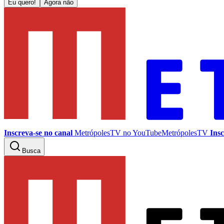
Eu quero!
Agora não
Inscreva-se no canal
MetrópolesTV no
YouTube
MetrópolesTV
Insc
Busca