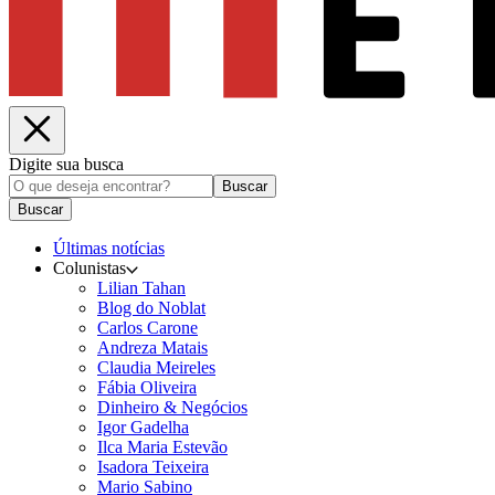
Digite sua busca
Buscar
Buscar
Últimas notícias
Colunistas
Lilian Tahan
Blog do Noblat
Carlos Carone
Andreza Matais
Claudia Meireles
Fábia Oliveira
Dinheiro & Negócios
Igor Gadelha
Ilca Maria Estevão
Isadora Teixeira
Mario Sabino