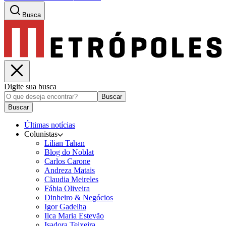
Busca
Digite sua busca
Buscar
Buscar
Últimas notícias
Colunistas
Lilian Tahan
Blog do Noblat
Carlos Carone
Andreza Matais
Claudia Meireles
Fábia Oliveira
Dinheiro & Negócios
Igor Gadelha
Ilca Maria Estevão
Isadora Teixeira