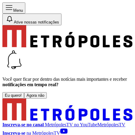
Menu
Ative nossas notificações
Você quer ficar por dentro das notícias mais importantes e receber
notificações em tempo real?
Eu quero!
Agora não
Inscreva-se no canal
MetrópolesTV no
YouTube
MetrópolesTV
Inscreva-se
na MetrópolesTV