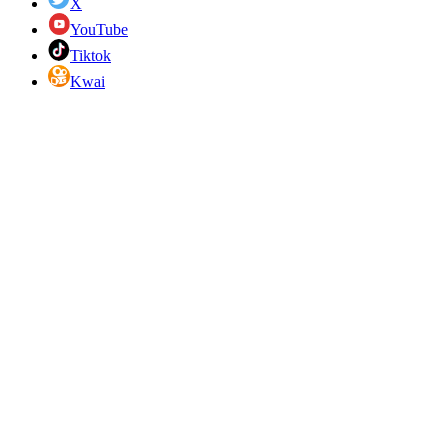
X
YouTube
Tiktok
Kwai