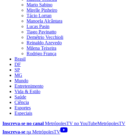
Mario Sabino
Mirelle Pinheiro
Tácio Lorran
Manoela Alcântara
Lucas Pasin
Tiago Pavinatto
Demétrio Vecchioli
Reinaldo Azevedo
Milena Teixeira
Rodrigo França
Brasil
DF
SP
MG
Mundo
Entretenimento
Vida & Estilo
Saúde
Ciência
Esportes
Especiais
Inscreva-se no canal
MetrópolesTV no
YouTube
MetrópolesTV
Inscreva-se
na MetrópolesTV