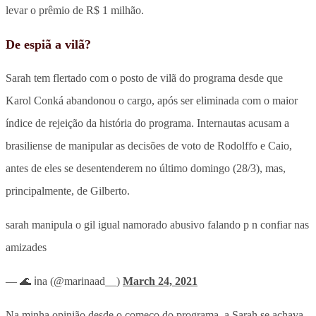
levar o prêmio de R$ 1 milhão.
De espiã a vilã?
Sarah tem flertado com o posto de vilã do programa desde que
Karol Conká abandonou o cargo, após ser eliminada com o maior
índice de rejeição da história do programa. Internautas acusam a
brasiliense de manipular as decisões de voto de Rodolffo e Caio,
antes de eles se desentenderem no último domingo (28/3), mas,
principalmente, de Gilberto.
sarah manipula o gil igual namorado abusivo falando p n confiar nas
amizades
— 🌊 ℹna (@marinaad__)
March 24, 2021
Na minha opinião desde o começo do programa, a Sarah se achava