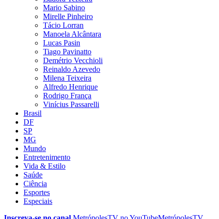
Mario Sabino
Mirelle Pinheiro
Tácio Lorran
Manoela Alcântara
Lucas Pasin
Tiago Pavinatto
Demétrio Vecchioli
Reinaldo Azevedo
Milena Teixeira
Alfredo Henrique
Rodrigo França
Vinícius Passarelli
Brasil
DF
SP
MG
Mundo
Entretenimento
Vida & Estilo
Saúde
Ciência
Esportes
Especiais
Inscreva-se no canal
MetrópolesTV no
YouTube
MetrópolesTV