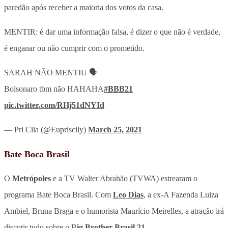
paredão após receber a maioria dos votos da casa.
MENTIR: é dar uma informação falsa, é dizer o que não é verdade,
é enganar ou não cumprir com o prometido.
SARAH NÃO MENTIU 🗣️
Bolsonaro tbm não HAHAHA
#BBB21
pic.twitter.com/RHj51dNYId
— Pri Cila (@Eupriscily)
March 25, 2021
Bate Boca Brasil
O
Metrópoles
e a TV Walter Abrahão (TVWA) estrearam o
programa Bate Boca Brasil. Com
Leo Dias
, a ex-A Fazenda Luiza
Ambiel, Bruna Braga e o humorista Maurício Meirelles, a atração irá
discutir tudo sobre o B
ig Brother Brasil 21
.