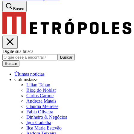
Busca
Digite sua busca
Buscar
Buscar
Últimas notícias
Colunistas
Lilian Tahan
Blog do Noblat
Carlos Carone
Andreza Matais
Claudia Meireles
Fábia Oliveira
Dinheiro & Negócios
Igor Gadelha
Ilca Maria Estevão
Isadora Teixeira