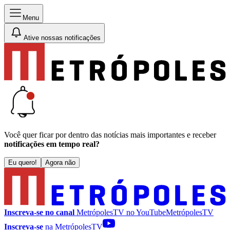
Menu
Ative nossas notificações
Você quer ficar por dentro das notícias mais importantes e receber
notificações em tempo real?
Eu quero!
Agora não
Inscreva-se no canal
MetrópolesTV no
YouTube
MetrópolesTV
Inscreva-se
na MetrópolesTV