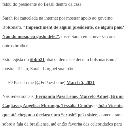
falou do presidente do Brasil dentro da casa.
Sarah foi cancelada na internet por mostrar apoio ao governo
Bolsonaro.
“Impeachment de algum presidente, de algum país?
Não do nosso, eu gosto dele!”
, disse Sarah em conversa com
outros brothers.
Estrategista do
#bbb21
abaixa demais e deixa o bolsonarismo à
mostra. Tchau, Sarah. Larguei sua mão.
— Fê Paes Leme (@FePaesLeme)
March 5, 2021
Nas redes sociais,
Fernanda Paes Leme, Marcelo Adnet, Bruno
Gagliasso, Angélica Morango, Tessália Condoy
e
João Vicente,
que até chegou a declarar um “crush” pela sister
, comentaram
sobre a fala da brasiliense, até então favorita das celebridades para