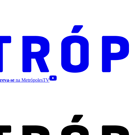
reva-se
na MetrópolesTV