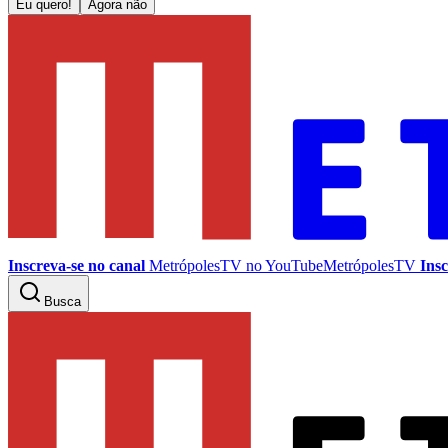
Eu quero!
Agora não
Inscreva-se no canal
MetrópolesTV no
YouTube
MetrópolesTV
Insc
Busca