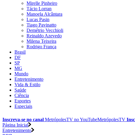
Mirelle Pinheiro
Tácio Lorran
Manoela Alcântara
Lucas Pasin
Tiago Pavinatto
Demétrio Vecchioli
Reinaldo Azevedo
Milena Teixeira
Rodrigo França
Brasil
DF
SP
MG
Mundo
Entretenimento
Vida & Estilo
Saúde
Ciência
Esportes
Especiais
Inscreva-se no canal
MetrópolesTV no
YouTube
MetrópolesTV
Insc
Página Inicial
Entretenimento