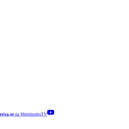
reva-se
na MetrópolesTV