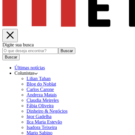
Digite sua busca
Buscar
Buscar
Últimas notícias
Colunistas
Lilian Tahan
Blog do Noblat
Carlos Carone
Andreza Matais
Claudia Meireles
Fábia Oliveira
Dinheiro & Negócios
Igor Gadelha
Ilca Maria Estevão
Isadora Teixeira
Mario Sabino