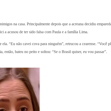
inimigos na casa. Principalmente depois que a acreana decidiu empareda
ci a acusou de ter sido falsa com Paula e a família Lima.
se ela. “Eu não cavei cova para ninguém”, retrucou a cearense. “Você p
ia, então, bateu no peito e soltou: “Se o Brasil quiser, eu vou passar”.