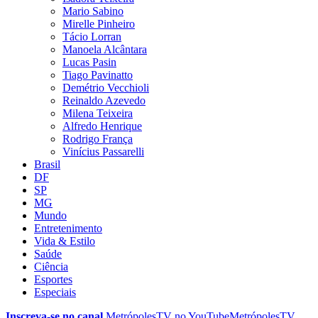
Mario Sabino
Mirelle Pinheiro
Tácio Lorran
Manoela Alcântara
Lucas Pasin
Tiago Pavinatto
Demétrio Vecchioli
Reinaldo Azevedo
Milena Teixeira
Alfredo Henrique
Rodrigo França
Vinícius Passarelli
Brasil
DF
SP
MG
Mundo
Entretenimento
Vida & Estilo
Saúde
Ciência
Esportes
Especiais
Inscreva-se no canal
MetrópolesTV no
YouTube
MetrópolesTV