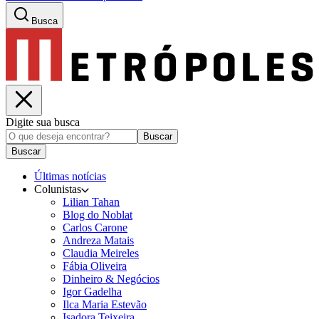
Busca
Digite sua busca
Buscar
Buscar
Últimas notícias
Colunistas
Lilian Tahan
Blog do Noblat
Carlos Carone
Andreza Matais
Claudia Meireles
Fábia Oliveira
Dinheiro & Negócios
Igor Gadelha
Ilca Maria Estevão
Isadora Teixeira