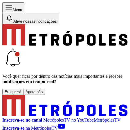
Menu
Ative nossas notificações
Você quer ficar por dentro das notícias mais importantes e receber
notificações em tempo real?
Eu quero!
Agora não
Inscreva-se no canal
MetrópolesTV no
YouTube
MetrópolesTV
Inscreva-se
na MetrópolesTV