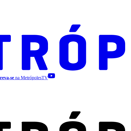
reva-se
na MetrópolesTV