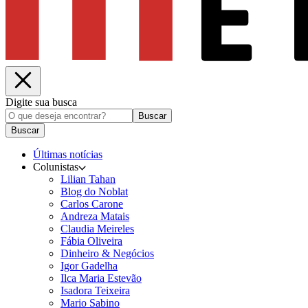
Digite sua busca
Buscar
Buscar
Últimas notícias
Colunistas
Lilian Tahan
Blog do Noblat
Carlos Carone
Andreza Matais
Claudia Meireles
Fábia Oliveira
Dinheiro & Negócios
Igor Gadelha
Ilca Maria Estevão
Isadora Teixeira
Mario Sabino