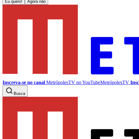
Eu quero!
Agora não
Inscreva-se no canal
MetrópolesTV no
YouTube
MetrópolesTV
Insc
Busca