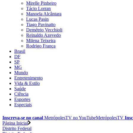
Mirelle Pinheiro
Tácio Lorran
Manoela Alcântara
Lucas Pasin
Tiago Pavinatto
Demétrio Vecchioli
Reinaldo Azevedo
Milena Teixeira
Rodrigo França
Brasil
DF
SP
MG
Mundo
Entretenimento
Vida & Estilo
Saúde
Ciência
Esportes
Especiais
Inscreva-se no canal
MetrópolesTV no
YouTube
MetrópolesTV
Insc
Página Inicial
Distrito Federal