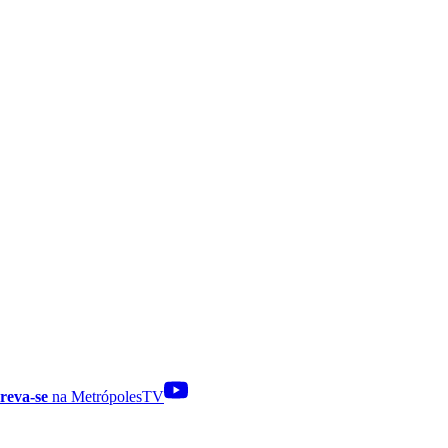
reva-se
na MetrópolesTV