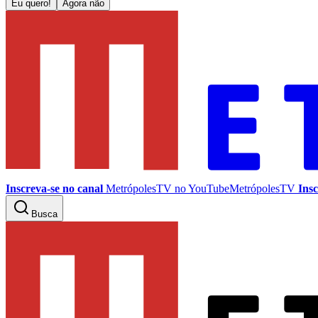
Eu quero!
Agora não
Inscreva-se no canal
MetrópolesTV no
YouTube
MetrópolesTV
Insc
Busca