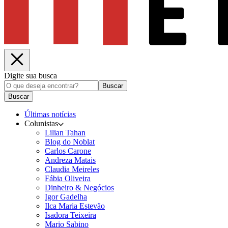
Digite sua busca
Buscar
Buscar
Últimas notícias
Colunistas
Lilian Tahan
Blog do Noblat
Carlos Carone
Andreza Matais
Claudia Meireles
Fábia Oliveira
Dinheiro & Negócios
Igor Gadelha
Ilca Maria Estevão
Isadora Teixeira
Mario Sabino