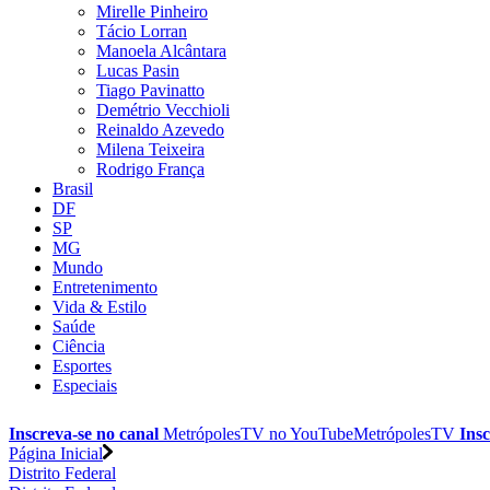
Mirelle Pinheiro
Tácio Lorran
Manoela Alcântara
Lucas Pasin
Tiago Pavinatto
Demétrio Vecchioli
Reinaldo Azevedo
Milena Teixeira
Rodrigo França
Brasil
DF
SP
MG
Mundo
Entretenimento
Vida & Estilo
Saúde
Ciência
Esportes
Especiais
Inscreva-se no canal
MetrópolesTV no
YouTube
MetrópolesTV
Insc
Página Inicial
Distrito Federal