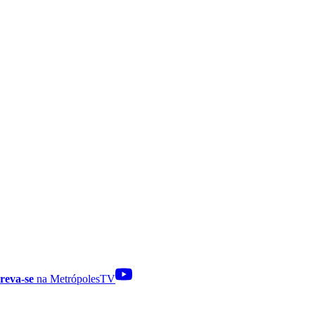
reva-se
na MetrópolesTV