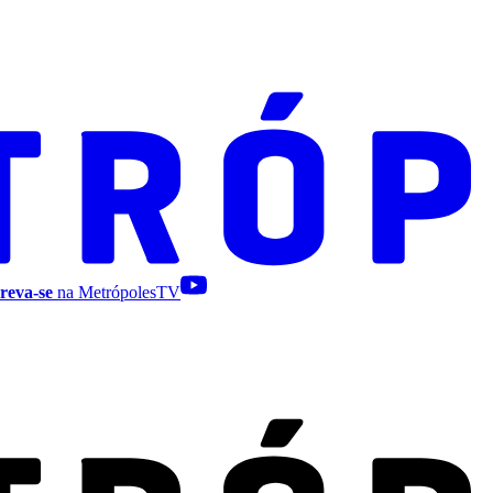
reva-se
na MetrópolesTV