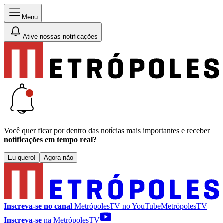
Menu
Ative nossas notificações
Você quer ficar por dentro das notícias mais importantes e receber
notificações em tempo real?
Eu quero!
Agora não
Inscreva-se no canal
MetrópolesTV no
YouTube
MetrópolesTV
Inscreva-se
na MetrópolesTV