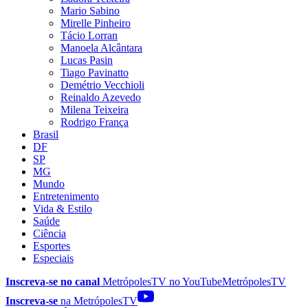
Mario Sabino
Mirelle Pinheiro
Tácio Lorran
Manoela Alcântara
Lucas Pasin
Tiago Pavinatto
Demétrio Vecchioli
Reinaldo Azevedo
Milena Teixeira
Rodrigo França
Brasil
DF
SP
MG
Mundo
Entretenimento
Vida & Estilo
Saúde
Ciência
Esportes
Especiais
Inscreva-se no canal
MetrópolesTV no
YouTube
MetrópolesTV
Inscreva-se
na MetrópolesTV