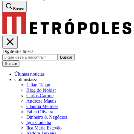
Busca
Digite sua busca
Buscar
Buscar
Últimas notícias
Colunistas
Lilian Tahan
Blog do Noblat
Carlos Carone
Andreza Matais
Claudia Meireles
Fábia Oliveira
Dinheiro & Negócios
Igor Gadelha
Ilca Maria Estevão
Isadora Teixeira