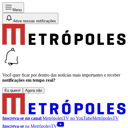
Menu
Ative nossas notificações
Você quer ficar por dentro das notícias mais importantes e receber
notificações em tempo real?
Eu quero!
Agora não
Inscreva-se no canal
MetrópolesTV no
YouTube
MetrópolesTV
Inscreva-se
na MetrópolesTV