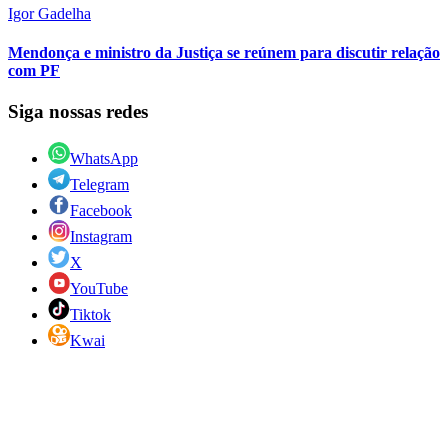
Igor Gadelha
Mendonça e ministro da Justiça se reúnem para discutir relação
com PF
Siga nossas redes
WhatsApp
Telegram
Facebook
Instagram
X
YouTube
Tiktok
Kwai