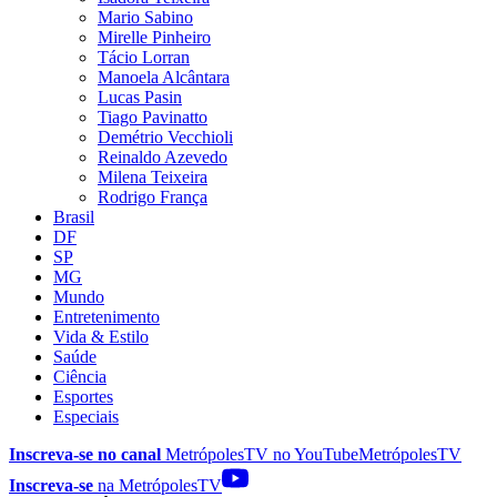
Mario Sabino
Mirelle Pinheiro
Tácio Lorran
Manoela Alcântara
Lucas Pasin
Tiago Pavinatto
Demétrio Vecchioli
Reinaldo Azevedo
Milena Teixeira
Rodrigo França
Brasil
DF
SP
MG
Mundo
Entretenimento
Vida & Estilo
Saúde
Ciência
Esportes
Especiais
Inscreva-se no canal
MetrópolesTV no
YouTube
MetrópolesTV
Inscreva-se
na MetrópolesTV