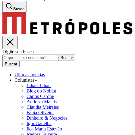
Busca
Digite sua busca
Buscar
Buscar
Últimas notícias
Colunistas
Lilian Tahan
Blog do Noblat
Carlos Carone
Andreza Matais
Claudia Meireles
Fábia Oliveira
Dinheiro & Negócios
Igor Gadelha
Ilca Maria Estevão
Isadora Teixeira