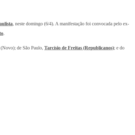
ulista
, neste domingo (6/4). A manifestação foi convocada pelo ex-
to
.
a (Novo); de São Paulo,
Tarcísio de Freitas (Republicanos)
; e do