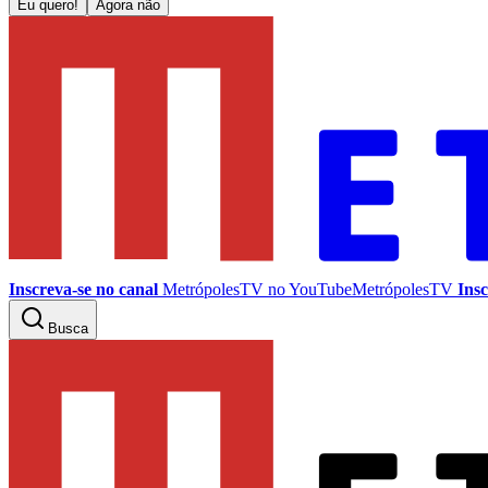
Eu quero!
Agora não
Inscreva-se no canal
MetrópolesTV no
YouTube
MetrópolesTV
Insc
Busca