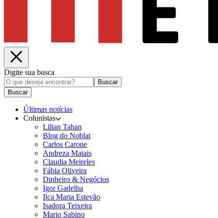
Digite sua busca
Buscar
Buscar
Últimas notícias
Colunistas
Lilian Tahan
Blog do Noblat
Carlos Carone
Andreza Matais
Claudia Meireles
Fábia Oliveira
Dinheiro & Negócios
Igor Gadelha
Ilca Maria Estevão
Isadora Teixeira
Mario Sabino