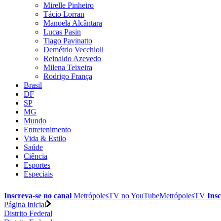
Mirelle Pinheiro
Tácio Lorran
Manoela Alcântara
Lucas Pasin
Tiago Pavinatto
Demétrio Vecchioli
Reinaldo Azevedo
Milena Teixeira
Rodrigo França
Brasil
DF
SP
MG
Mundo
Entretenimento
Vida & Estilo
Saúde
Ciência
Esportes
Especiais
Inscreva-se no canal
MetrópolesTV no
YouTube
MetrópolesTV
Insc
Página Inicial
Distrito Federal