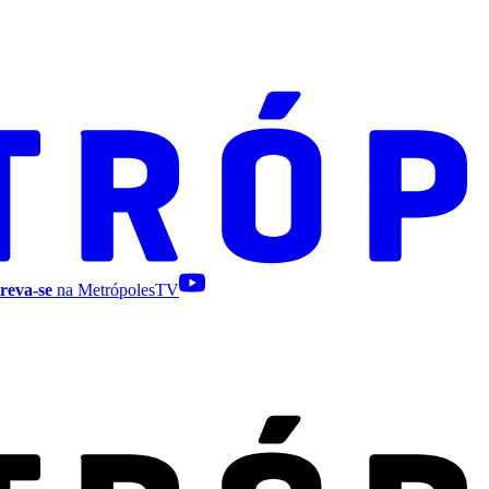
reva-se
na MetrópolesTV