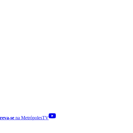
reva-se
na MetrópolesTV