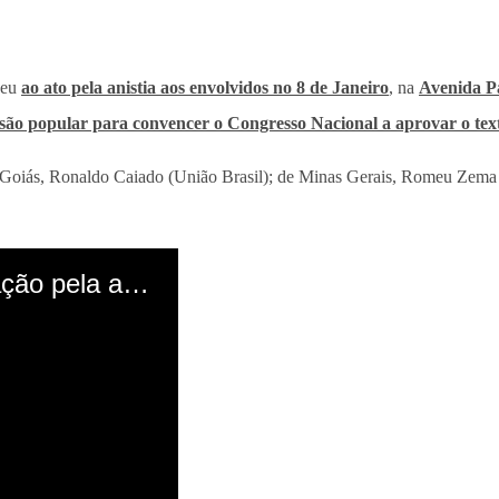
ceu
ao ato pela anistia aos envolvidos no 8 de Janeiro
, na
Avenida Pa
são popular para convencer o Congresso Nacional a aprovar o tex
de Goiás, Ronaldo Caiado (União Brasil); de Minas Gerais, Romeu Zem