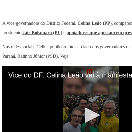
A vice-governadora do Distrito Federal,
Celina Leão (PP)
, compare
presidente
Jair Bolsonaro (PL)
e
apoiadores que apostam em pres
Nas redes sociais, Celina publicou fotos ao lado dos governadores 
Paraná, Ratinho Júnior (PSD). Veja: