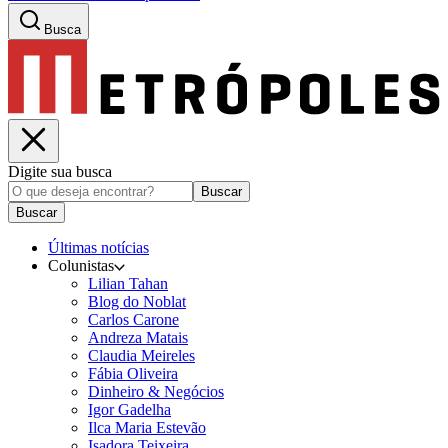
Busca
Digite sua busca
Buscar
Buscar
Últimas notícias
Colunistas
Lilian Tahan
Blog do Noblat
Carlos Carone
Andreza Matais
Claudia Meireles
Fábia Oliveira
Dinheiro & Negócios
Igor Gadelha
Ilca Maria Estevão
Isadora Teixeira