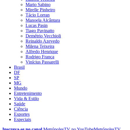
Mario Sabino
Mirelle Pinheiro
Tácio Lorran
Manoela Alcântara
Lucas Pasin
Tiago Pavinatto
Demétrio Vecchioli
Reinaldo Azevedo
Milena Teixeira
Alfredo Henrique
Rodrigo França
Vinícius Passarelli
Brasil
DF
SP
MG
Mundo
Entretenimento
Vida & Estilo
Saúde
Ciência
Esportes
Especiais
Inscreva-se no canal
MetrópolesTV no
YouTube
MetrópolesTV