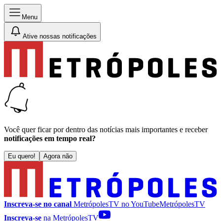
Menu
Ative nossas notificações
Você quer ficar por dentro das notícias mais importantes e receber
notificações em tempo real?
Eu quero!
Agora não
Inscreva-se no canal
MetrópolesTV no
YouTube
MetrópolesTV
Inscreva-se
na MetrópolesTV