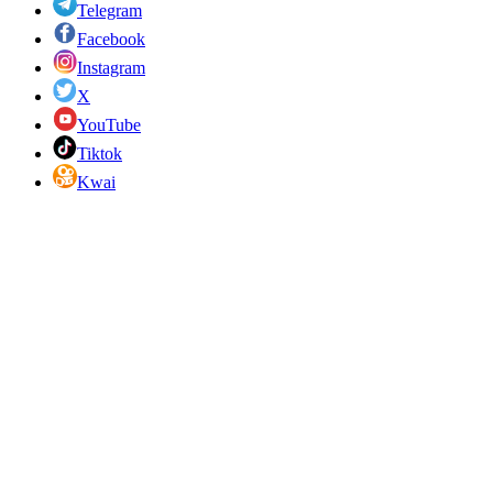
Telegram
Facebook
Instagram
X
YouTube
Tiktok
Kwai