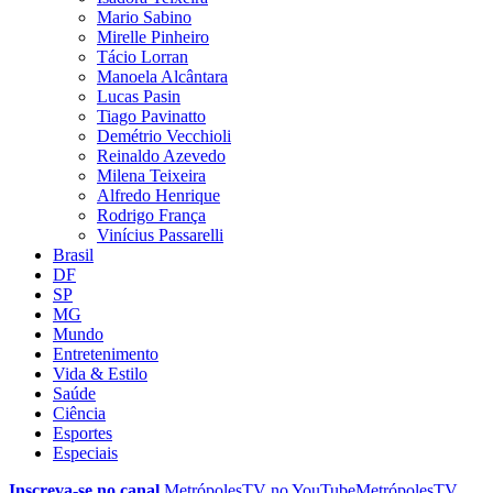
Mario Sabino
Mirelle Pinheiro
Tácio Lorran
Manoela Alcântara
Lucas Pasin
Tiago Pavinatto
Demétrio Vecchioli
Reinaldo Azevedo
Milena Teixeira
Alfredo Henrique
Rodrigo França
Vinícius Passarelli
Brasil
DF
SP
MG
Mundo
Entretenimento
Vida & Estilo
Saúde
Ciência
Esportes
Especiais
Inscreva-se no canal
MetrópolesTV no
YouTube
MetrópolesTV