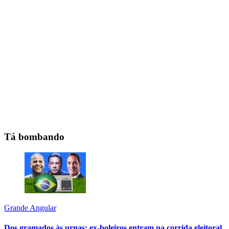
Tá bombando
Grande Angular
Dos gramados às urnas: ex-boleiros entram na corrida eleitoral