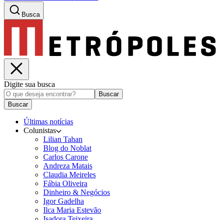
Busca
Digite sua busca
Buscar
Buscar
Últimas notícias
Colunistas
Lilian Tahan
Blog do Noblat
Carlos Carone
Andreza Matais
Claudia Meireles
Fábia Oliveira
Dinheiro & Negócios
Igor Gadelha
Ilca Maria Estevão
Isadora Teixeira