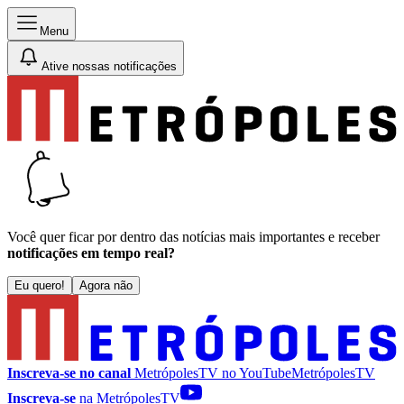
Menu
Ative nossas notificações
Você quer ficar por dentro das notícias mais importantes e receber
notificações em tempo real?
Eu quero!
Agora não
Inscreva-se no canal
MetrópolesTV no
YouTube
MetrópolesTV
Inscreva-se
na MetrópolesTV