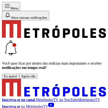
Menu
Ative nossas notificações
Você quer ficar por dentro das notícias mais importantes e receber
notificações em tempo real?
Eu quero!
Agora não
Inscreva-se no canal
MetrópolesTV no
YouTube
MetrópolesTV
Inscreva-se
na MetrópolesTV