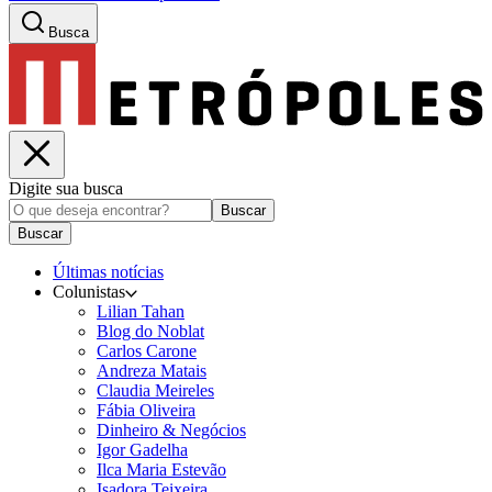
Busca
Digite sua busca
Buscar
Buscar
Últimas notícias
Colunistas
Lilian Tahan
Blog do Noblat
Carlos Carone
Andreza Matais
Claudia Meireles
Fábia Oliveira
Dinheiro & Negócios
Igor Gadelha
Ilca Maria Estevão
Isadora Teixeira