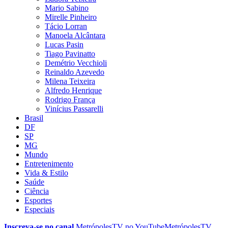
Mario Sabino
Mirelle Pinheiro
Tácio Lorran
Manoela Alcântara
Lucas Pasin
Tiago Pavinatto
Demétrio Vecchioli
Reinaldo Azevedo
Milena Teixeira
Alfredo Henrique
Rodrigo França
Vinícius Passarelli
Brasil
DF
SP
MG
Mundo
Entretenimento
Vida & Estilo
Saúde
Ciência
Esportes
Especiais
Inscreva-se no canal
MetrópolesTV no
YouTube
MetrópolesTV