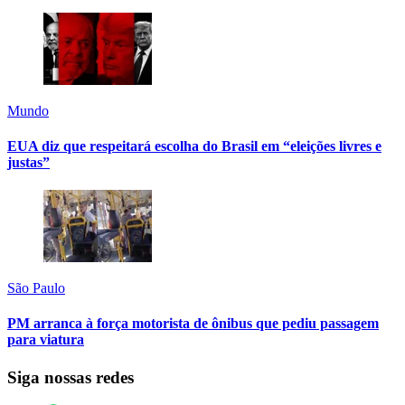
Mundo
EUA diz que respeitará escolha do Brasil em “eleições livres e
justas”
São Paulo
PM arranca à força motorista de ônibus que pediu passagem
para viatura
Siga nossas redes