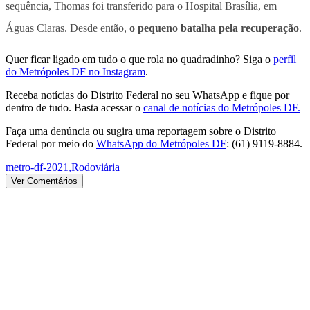
sequência, Thomas foi transferido para o Hospital Brasília, em
Águas Claras. Desde então,
o pequeno batalha pela recuperação
.
Quer ficar ligado em tudo o que rola no quadradinho? Siga o
perfil
do Metrópoles DF no Instagram
.
Receba notícias do Distrito Federal no seu WhatsApp e fique por
dentro de tudo. Basta acessar o
canal de notícias do Metrópoles DF.
Faça uma denúncia ou sugira uma reportagem sobre o Distrito
Federal por meio do
WhatsApp do Metrópoles DF
: (61) 9119-8884.
metro-df-2021
,
Rodoviária
Ver Comentários