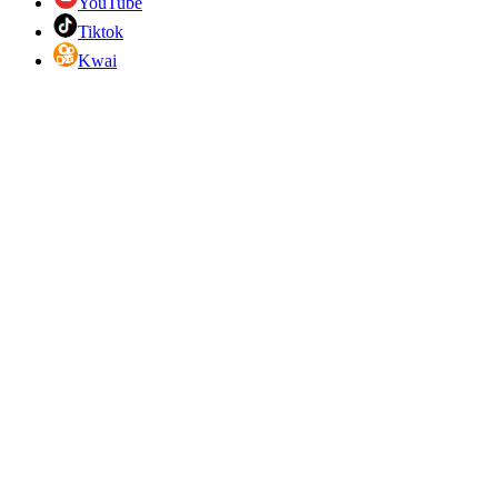
YouTube
Tiktok
Kwai