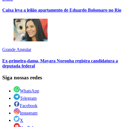
Caixa leva a leilão apartamento de Eduardo Bolsonaro no Rio
Grande Angular
Ex-primeira-dama, Mayara Noronha registra candidatura a
deputada federal
Siga nossas redes
WhatsApp
Telegram
Facebook
Instagram
X