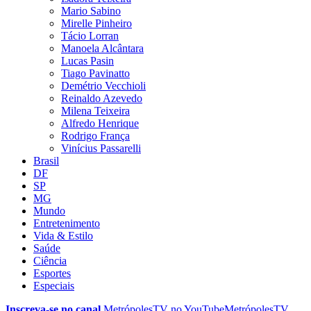
Mario Sabino
Mirelle Pinheiro
Tácio Lorran
Manoela Alcântara
Lucas Pasin
Tiago Pavinatto
Demétrio Vecchioli
Reinaldo Azevedo
Milena Teixeira
Alfredo Henrique
Rodrigo França
Vinícius Passarelli
Brasil
DF
SP
MG
Mundo
Entretenimento
Vida & Estilo
Saúde
Ciência
Esportes
Especiais
Inscreva-se no canal
MetrópolesTV no
YouTube
MetrópolesTV