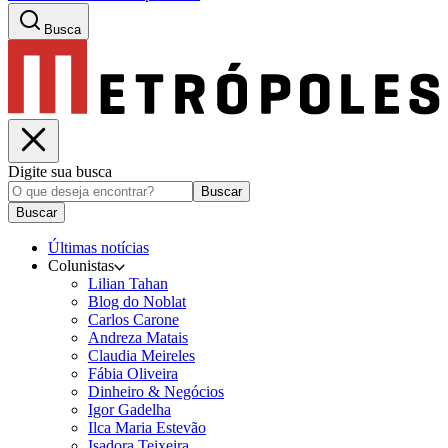
Busca
Digite sua busca
Buscar
Buscar
Últimas notícias
Colunistas
Lilian Tahan
Blog do Noblat
Carlos Carone
Andreza Matais
Claudia Meireles
Fábia Oliveira
Dinheiro & Negócios
Igor Gadelha
Ilca Maria Estevão
Isadora Teixeira