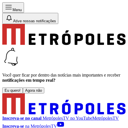
Menu
Ative nossas notificações
Você quer ficar por dentro das notícias mais importantes e receber
notificações em tempo real?
Eu quero!
Agora não
Inscreva-se no canal
MetrópolesTV no
YouTube
MetrópolesTV
Inscreva-se
na MetrópolesTV