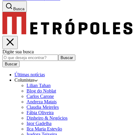
Busca
Digite sua busca
Buscar
Buscar
Últimas notícias
Colunistas
Lilian Tahan
Blog do Noblat
Carlos Carone
Andreza Matais
Claudia Meireles
Fábia Oliveira
Dinheiro & Negócios
Igor Gadelha
Ilca Maria Estevão
Isadora Teixeira