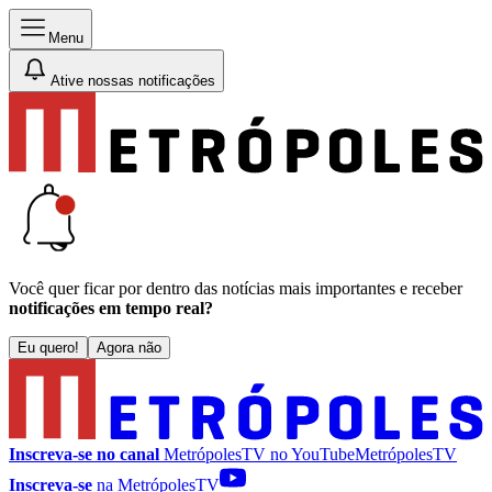
Menu
Ative nossas notificações
Você quer ficar por dentro das notícias mais importantes e receber
notificações em tempo real?
Eu quero!
Agora não
Inscreva-se no canal
MetrópolesTV no
YouTube
MetrópolesTV
Inscreva-se
na MetrópolesTV