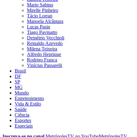
Mario Sabino
Mirelle Pinheiro
Tácio Lorran
Manoela Alcântara
Lucas Pasin
Tiago Pavinatto
Demétrio Vecchioli
Reinaldo Azevedo
Milena Teixeira
Alfredo Henrique
Rodrigo França
Vinícius Passarelli
Brasil
DF
SP
MG
Mundo
Entretenimento
Vida & Estilo
Saúde
Ciência
Esportes
Especiais
Inscreva-se no canal
MetrópolesTV no
YouTube
MetrópolesTV