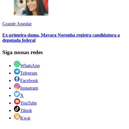
Grande Angular
Ex-primeira-dama, Mayara Noronha registra candidatura a
deputada federal
Siga nossas redes
WhatsApp
Telegram
Facebook
Instagram
X
YouTube
Tiktok
Kwai