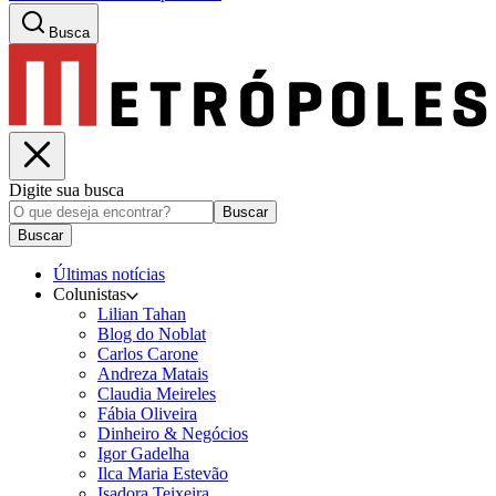
Busca
Digite sua busca
Buscar
Buscar
Últimas notícias
Colunistas
Lilian Tahan
Blog do Noblat
Carlos Carone
Andreza Matais
Claudia Meireles
Fábia Oliveira
Dinheiro & Negócios
Igor Gadelha
Ilca Maria Estevão
Isadora Teixeira