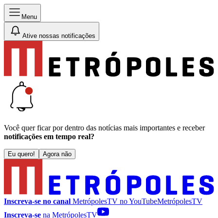
Menu
Ative nossas notificações
Você quer ficar por dentro das notícias mais importantes e receber
notificações em tempo real?
Eu quero!
Agora não
Inscreva-se no canal
MetrópolesTV no
YouTube
MetrópolesTV
Inscreva-se
na MetrópolesTV