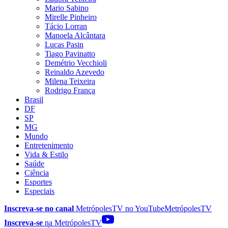
Mario Sabino
Mirelle Pinheiro
Tácio Lorran
Manoela Alcântara
Lucas Pasin
Tiago Pavinatto
Demétrio Vecchioli
Reinaldo Azevedo
Milena Teixeira
Rodrigo França
Brasil
DF
SP
MG
Mundo
Entretenimento
Vida & Estilo
Saúde
Ciência
Esportes
Especiais
Inscreva-se no canal
MetrópolesTV no
YouTube
MetrópolesTV
Inscreva-se
na MetrópolesTV