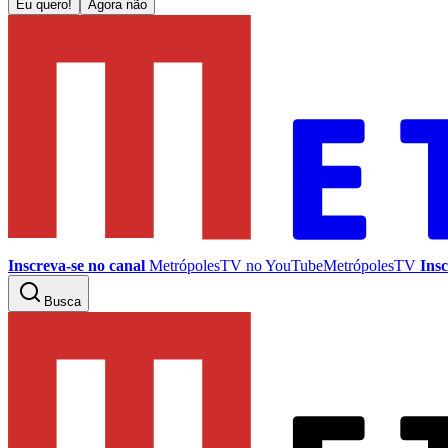
Eu quero!
Agora não
Inscreva-se no canal
MetrópolesTV no
YouTube
MetrópolesTV
Insc
Busca