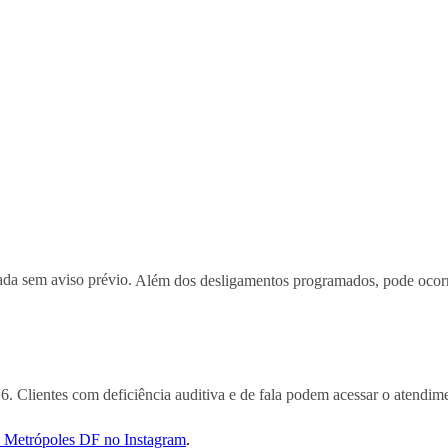
zada sem aviso prévio.
Além dos desligamentos programados, pode ocorre
16. Clientes com deficiência auditiva e de fala podem acessar o atendi
do Metrópoles DF no Instagram
.