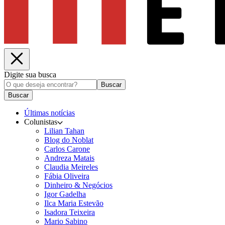
Digite sua busca
Buscar
Buscar
Últimas notícias
Colunistas
Lilian Tahan
Blog do Noblat
Carlos Carone
Andreza Matais
Claudia Meireles
Fábia Oliveira
Dinheiro & Negócios
Igor Gadelha
Ilca Maria Estevão
Isadora Teixeira
Mario Sabino