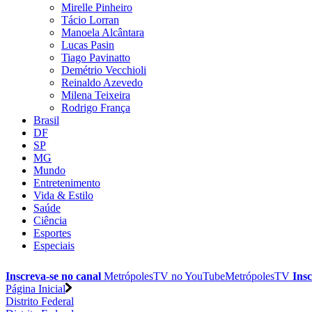
Mirelle Pinheiro
Tácio Lorran
Manoela Alcântara
Lucas Pasin
Tiago Pavinatto
Demétrio Vecchioli
Reinaldo Azevedo
Milena Teixeira
Rodrigo França
Brasil
DF
SP
MG
Mundo
Entretenimento
Vida & Estilo
Saúde
Ciência
Esportes
Especiais
Inscreva-se no canal
MetrópolesTV no
YouTube
MetrópolesTV
Insc
Página Inicial
Distrito Federal