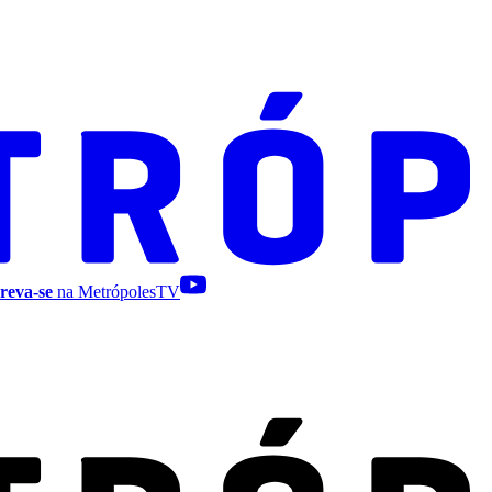
reva-se
na MetrópolesTV