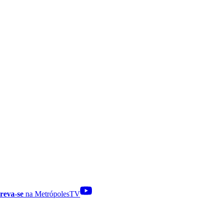
reva-se
na MetrópolesTV