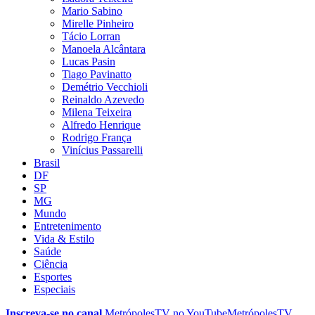
Mario Sabino
Mirelle Pinheiro
Tácio Lorran
Manoela Alcântara
Lucas Pasin
Tiago Pavinatto
Demétrio Vecchioli
Reinaldo Azevedo
Milena Teixeira
Alfredo Henrique
Rodrigo França
Vinícius Passarelli
Brasil
DF
SP
MG
Mundo
Entretenimento
Vida & Estilo
Saúde
Ciência
Esportes
Especiais
Inscreva-se no canal
MetrópolesTV no
YouTube
MetrópolesTV