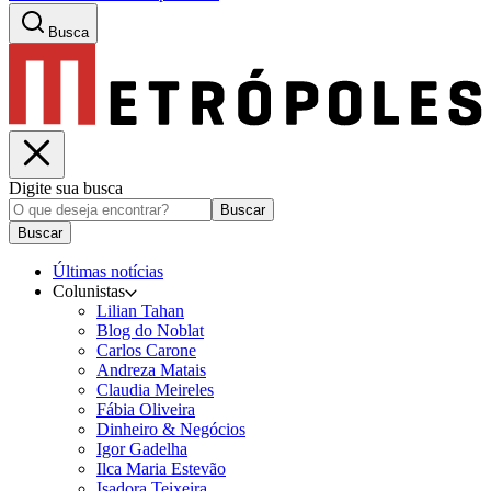
Busca
Digite sua busca
Buscar
Buscar
Últimas notícias
Colunistas
Lilian Tahan
Blog do Noblat
Carlos Carone
Andreza Matais
Claudia Meireles
Fábia Oliveira
Dinheiro & Negócios
Igor Gadelha
Ilca Maria Estevão
Isadora Teixeira