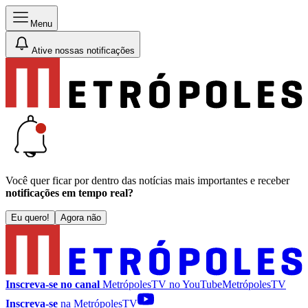
Menu
Ative nossas notificações
Você quer ficar por dentro das notícias mais importantes e receber
notificações em tempo real?
Eu quero!
Agora não
Inscreva-se no canal
MetrópolesTV no
YouTube
MetrópolesTV
Inscreva-se
na MetrópolesTV