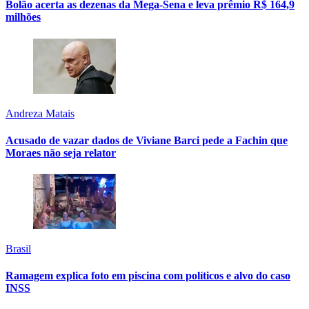
Bolão acerta as dezenas da Mega-Sena e leva prêmio R$ 164,9
milhões
Andreza Matais
Acusado de vazar dados de Viviane Barci pede a Fachin que
Moraes não seja relator
Brasil
Ramagem explica foto em piscina com políticos e alvo do caso
INSS