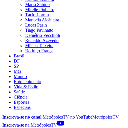
Mario Sabino
Mirelle Pinheiro
Tácio Lorran
Manoela Alcântara
Lucas Pasin
Tiago Pavinatto
Demétrio Vecchioli
Reinaldo Azevedo
Milena Teixeira
Rodrigo França
Brasil
DF
SP
MG
Mundo
Entretenimento
Vida & Estilo
Saúde
Ciência
Esportes
Especiais
Inscreva-se no canal
MetrópolesTV no
YouTube
MetrópolesTV
Inscreva-se
na MetrópolesTV