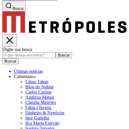
Busca
Digite sua busca
Buscar
Buscar
Últimas notícias
Colunistas
Lilian Tahan
Blog do Noblat
Carlos Carone
Andreza Matais
Claudia Meireles
Fábia Oliveira
Dinheiro & Negócios
Igor Gadelha
Ilca Maria Estevão
Isadora Teixeira