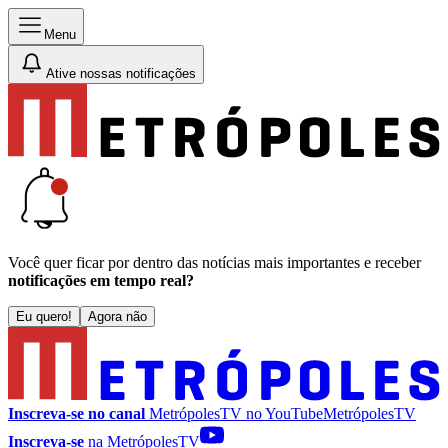
Menu
Ative nossas notificações
Você quer ficar por dentro das notícias mais importantes e receber
notificações em tempo real?
Eu quero!
Agora não
Inscreva-se no canal
MetrópolesTV no
YouTube
MetrópolesTV
Inscreva-se
na MetrópolesTV