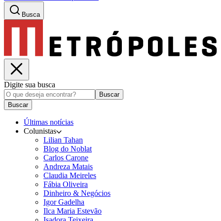
Busca
Digite sua busca
Buscar
Buscar
Últimas notícias
Colunistas
Lilian Tahan
Blog do Noblat
Carlos Carone
Andreza Matais
Claudia Meireles
Fábia Oliveira
Dinheiro & Negócios
Igor Gadelha
Ilca Maria Estevão
Isadora Teixeira