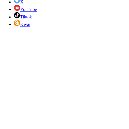
X
YouTube
Tiktok
Kwai