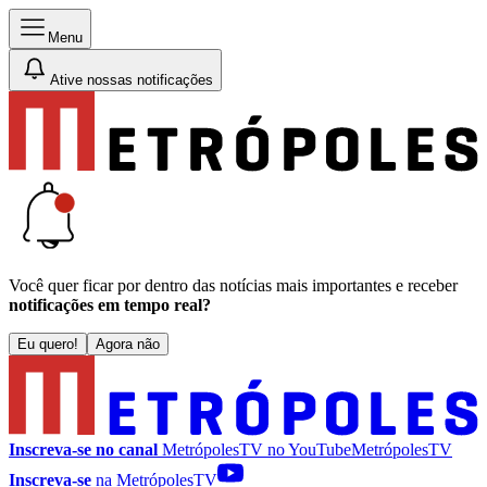
Menu
Ative nossas notificações
Você quer ficar por dentro das notícias mais importantes e receber
notificações em tempo real?
Eu quero!
Agora não
Inscreva-se no canal
MetrópolesTV no
YouTube
MetrópolesTV
Inscreva-se
na MetrópolesTV