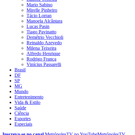
Mario Sabino
Mirelle Pinheiro
Tácio Lorran
Manoela Alcântara
Lucas Pasin
Tiago Pavinatto
Demétrio Vecchioli
Reinaldo Azevedo
Milena Teixeira
Alfredo Henrique
Rodrigo França
Vinícius Passarelli
Brasil
DF
SP
MG
Mundo
Entretenimento
Vida & Estilo
Saúde
Ciência
Esportes
Especiais
Inscreva-se no canal
MetrópolesTV no
YouTube
MetrópolesTV