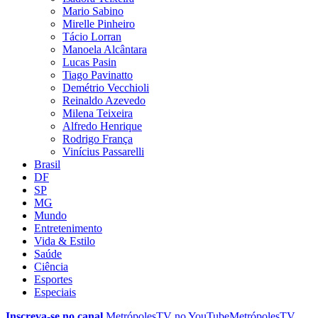
Mario Sabino
Mirelle Pinheiro
Tácio Lorran
Manoela Alcântara
Lucas Pasin
Tiago Pavinatto
Demétrio Vecchioli
Reinaldo Azevedo
Milena Teixeira
Alfredo Henrique
Rodrigo França
Vinícius Passarelli
Brasil
DF
SP
MG
Mundo
Entretenimento
Vida & Estilo
Saúde
Ciência
Esportes
Especiais
Inscreva-se no canal
MetrópolesTV no
YouTube
MetrópolesTV