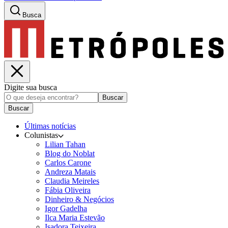
Busca
Digite sua busca
Buscar
Buscar
Últimas notícias
Colunistas
Lilian Tahan
Blog do Noblat
Carlos Carone
Andreza Matais
Claudia Meireles
Fábia Oliveira
Dinheiro & Negócios
Igor Gadelha
Ilca Maria Estevão
Isadora Teixeira