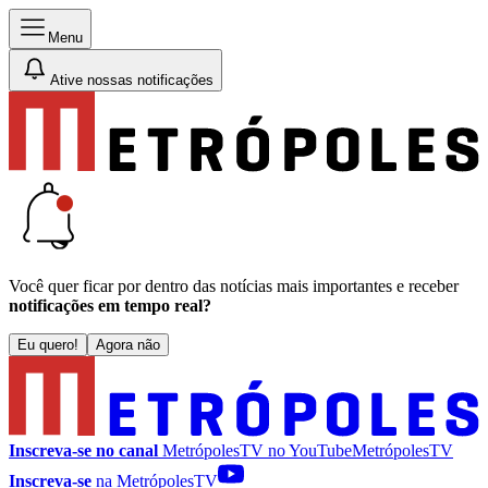
Menu
Ative nossas notificações
Você quer ficar por dentro das notícias mais importantes e receber
notificações em tempo real?
Eu quero!
Agora não
Inscreva-se no canal
MetrópolesTV no
YouTube
MetrópolesTV
Inscreva-se
na MetrópolesTV