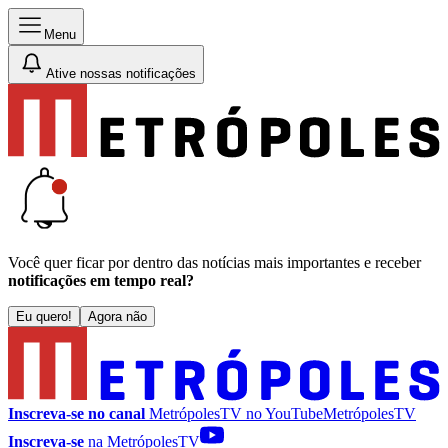
Menu
Ative nossas notificações
Você quer ficar por dentro das notícias mais importantes e receber
notificações em tempo real?
Eu quero!
Agora não
Inscreva-se no canal
MetrópolesTV no
YouTube
MetrópolesTV
Inscreva-se
na MetrópolesTV