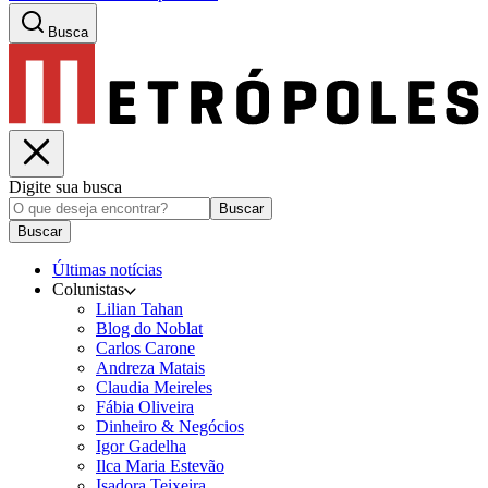
Busca
Digite sua busca
Buscar
Buscar
Últimas notícias
Colunistas
Lilian Tahan
Blog do Noblat
Carlos Carone
Andreza Matais
Claudia Meireles
Fábia Oliveira
Dinheiro & Negócios
Igor Gadelha
Ilca Maria Estevão
Isadora Teixeira