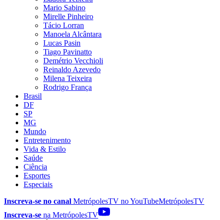
Mario Sabino
Mirelle Pinheiro
Tácio Lorran
Manoela Alcântara
Lucas Pasin
Tiago Pavinatto
Demétrio Vecchioli
Reinaldo Azevedo
Milena Teixeira
Rodrigo França
Brasil
DF
SP
MG
Mundo
Entretenimento
Vida & Estilo
Saúde
Ciência
Esportes
Especiais
Inscreva-se no canal
MetrópolesTV no
YouTube
MetrópolesTV
Inscreva-se
na MetrópolesTV