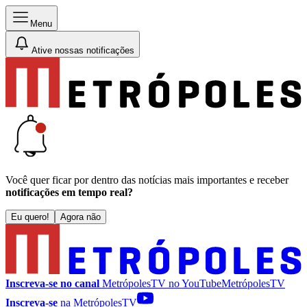
Menu
Ative nossas notificações
Você quer ficar por dentro das notícias mais importantes e receber
notificações em tempo real?
Eu quero!
Agora não
Inscreva-se no canal
MetrópolesTV no
YouTube
MetrópolesTV
Inscreva-se
na MetrópolesTV