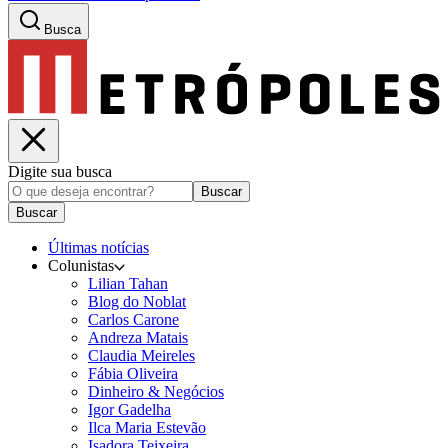
Busca
Digite sua busca
Buscar
Buscar
Últimas notícias
Colunistas
Lilian Tahan
Blog do Noblat
Carlos Carone
Andreza Matais
Claudia Meireles
Fábia Oliveira
Dinheiro & Negócios
Igor Gadelha
Ilca Maria Estevão
Isadora Teixeira