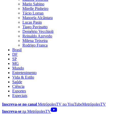
Mario Sabino
Mirelle Pinheiro
Tácio Lorran
Manoela Alcântara
Lucas Pasin
Tiago Pavinatto
Demétrio Vecchioli
Reinaldo Azevedo
Milena Teixeira
Rodrigo França
Brasil
DF
SP
MG
Mundo
Entretenimento
Vida & Estilo
Saúde
Ciência
Esportes
Especiais
Inscreva-se no canal
MetrópolesTV no
YouTube
MetrópolesTV
Inscreva-se
na MetrópolesTV