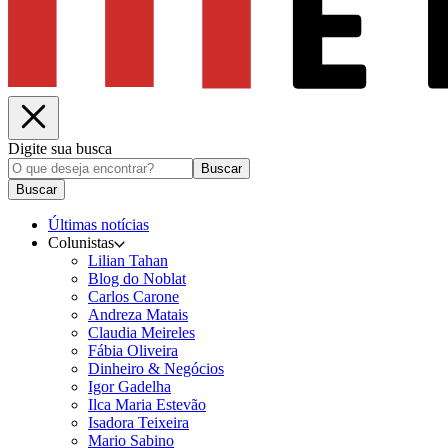
Digite sua busca
Buscar
Buscar
Últimas notícias
Colunistas
Lilian Tahan
Blog do Noblat
Carlos Carone
Andreza Matais
Claudia Meireles
Fábia Oliveira
Dinheiro & Negócios
Igor Gadelha
Ilca Maria Estevão
Isadora Teixeira
Mario Sabino