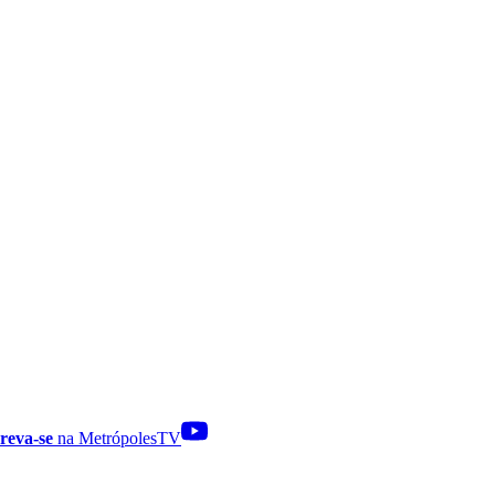
reva-se
na MetrópolesTV