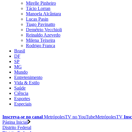
Mirelle Pinheiro
Tácio Lorran
Manoela Alcântara
Lucas Pasin
Tiago Pavinatto
Demétrio Vecchioli
Reinaldo Azevedo
Milena Teixeira
Rodrigo França
Brasil
DF
SP
MG
Mundo
Entretenimento
Vida & Estilo
Saúde
Ciência
Esportes
Especiais
Inscreva-se no canal
MetrópolesTV no
YouTube
MetrópolesTV
Insc
Página Inicial
Distrito Federal