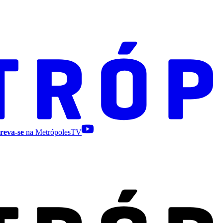
reva-se
na MetrópolesTV