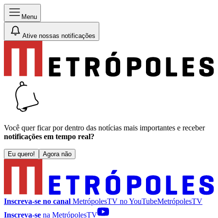
Menu
Ative nossas notificações
Você quer ficar por dentro das notícias mais importantes e receber
notificações em tempo real?
Eu quero!
Agora não
Inscreva-se no canal
MetrópolesTV no
YouTube
MetrópolesTV
Inscreva-se
na MetrópolesTV