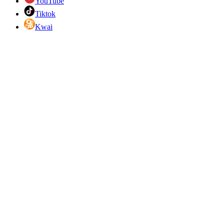
YouTube
Tiktok
Kwai