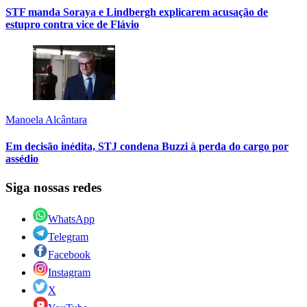
STF manda Soraya e Lindbergh explicarem acusação de
estupro contra vice de Flávio
Manoela Alcântara
Em decisão inédita, STJ condena Buzzi à perda do cargo por
assédio
Siga nossas redes
WhatsApp
Telegram
Facebook
Instagram
X