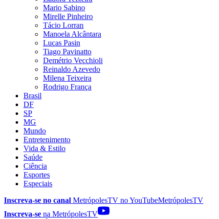
Mario Sabino
Mirelle Pinheiro
Tácio Lorran
Manoela Alcântara
Lucas Pasin
Tiago Pavinatto
Demétrio Vecchioli
Reinaldo Azevedo
Milena Teixeira
Rodrigo França
Brasil
DF
SP
MG
Mundo
Entretenimento
Vida & Estilo
Saúde
Ciência
Esportes
Especiais
Inscreva-se no canal
MetrópolesTV no
YouTube
MetrópolesTV
Inscreva-se
na MetrópolesTV