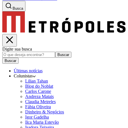
Busca
Digite sua busca
Buscar
Buscar
Últimas notícias
Colunistas
Lilian Tahan
Blog do Noblat
Carlos Carone
Andreza Matais
Claudia Meireles
Fábia Oliveira
Dinheiro & Negócios
Igor Gadelha
Ilca Maria Estevão
Isadora Teixeira